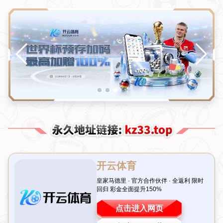
主页
>
新闻中心
新闻中心
巴萨职业队遇冷，六年来首次全员低潮
作者：星空娱乐
发布时间2026-08-08T00:40:00+08:00
在世界足坛，巴塞罗那足球俱乐部一直以其辉煌的历史和华
丽的技战术风格而闻名。然而，近年来，这家西班牙豪门正
面临严峻挑战。根据世体报道，巴萨所有职业球队都进入了
难熬时期——过去六年中表现出前所未有的集体低迷态势。
这不仅让球迷们心生忧虑，同时也引发了大众对这一现象背
后深层次原因的深入探讨。
财政问题成核心症结
首先，不得不提的是
财务问题已成为阻碍俱乐部发展的一大