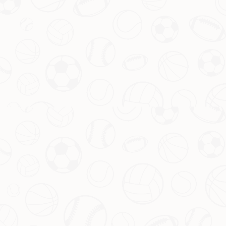
国米闪耀颁奖夜，7星入选最佳阵容独揽大奖
2026-08-09
体彩“买球看球赢豪礼”活动火热进行中
2026-08-09
科隆胜利后有望本轮重返德甲，关键进球竟来自对手乌龙
2026-08-09
王大雷：国足空前团结，愿为年轻球员铺路
2026-08-09
杜兰特归来太阳重振旗鼓：有他胜率惊人，无他战绩惨淡
2026-08-09
相关产品