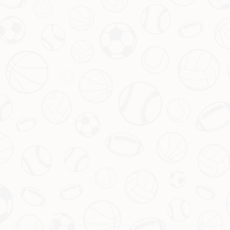
昆达重返葡萄牙国家队，切尔西签约在即，巴黎双星或联袂首发？
体坛快讯｜利物浦连战三场未尝胜绩，孙颖莎／王楚钦挺进混双前八