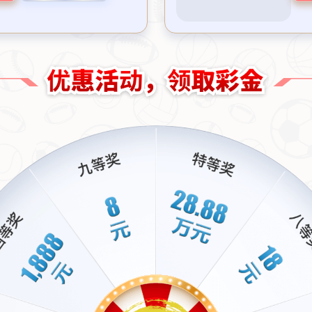
克赛场上同样展现了非凡的气质。
空穴来风。费德勒以技术细腻、节奏流畅著称，而赵心童在比赛
自信，仿佛每一次出杆都在书写一幅完美的画卷。这样的风格，
挡