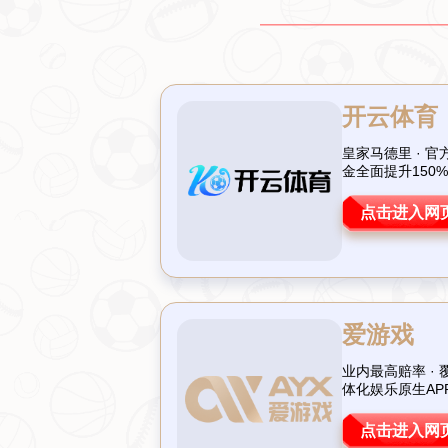
主页
>
新闻中心
新闻资讯
新闻中心
奥沙
德媒：拜仁苦寻萨内替身未果，续约谈判陷入被动局面
引言：拜仁陷入续约困境 萨内未来成焦点
作者：星空娱
前言：台球
官方宣布：刘国梁主动请辞乒协主席，推动新老交替与
前言：乒坛巨星的抉择引发热议 近日，中国乒乓球协会发布重磅消息，乒
在台球界，罗
刘国梁主动提出辞去主席职务。这一决定不仅让广大球迷感到意外，也引发
“拿着球杆的
国乒乓球未来发展方向的广泛讨论。刘国梁此举的背后，是他对新老交替和
的深思熟虑。今天，我们将深入剖析这一事件的意义，探讨其对中国乒乓球
处，能与网球
响。
报道：费内巴切有意了解桑乔的现状
光芒。
在全球足球界，顶级俱乐部之间针对球员转会展开
奥沙利文的
的一场场追逐战总是吸引着无数球迷的目光。而近
日据报道，费内巴切——这支来自土耳其超级联赛
奥沙利文作为
（简称“土超”）的重要球队，对备受关注的英格兰
奏和精准的技
边锋杰登·桑乔表达了浓厚兴趣。这一消息不仅令
3-1！巴黎圣日耳曼双杀阿森纳，横扫英超三巨头，5年
足球圈震动，也使得有关这位才华横溢的年轻球员
是说。这种评
未来去向的话题再次升温。
引言：大巴黎强势崛起 欧冠赛场再创辉煌