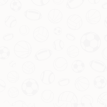
尤其值得一提的
中国选手的无限
资源推荐：
P
上一篇：71岁
新闻资讯
报道：费
列维谈澳