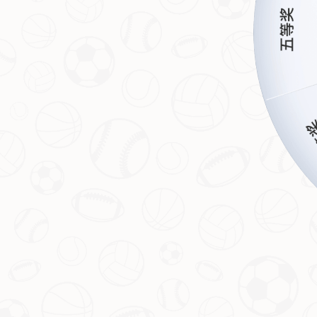
地址：福建省宁德市福鼎市白琳镇
赵心童的天
要理解为何赵