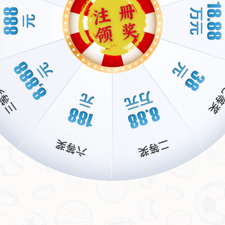
赋：技术与心态并存
心童能获得如此高的评价，我们不得不提到他的
技术实力
和
心理