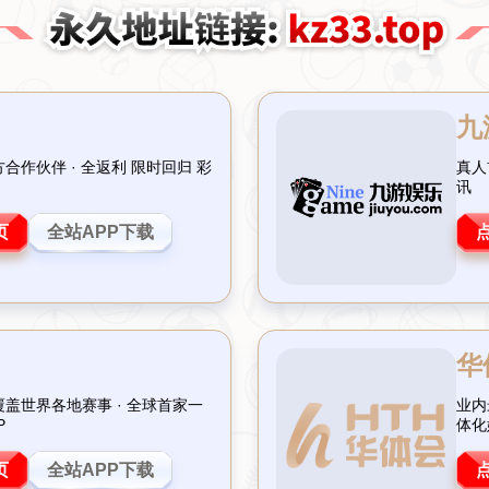
利文高度评价赵心童：他是斯诺
乐
发布时间2026-08-07T00:40:02+08:00
天才与网球传奇的惊人比喻
创新发展
坛传奇人物
尼·奥沙利文的名字无人不晓，他不仅是历史最佳球员之一，更
了关于中
费德勒”来形容中国年轻选手赵心童时，无疑是对后者天赋的极
创新发展
事业的影
界的优雅大师罗杰·费德勒相提并论？本文将深入探讨奥沙利文
评价：天赋与风格的双重认可
台球界的顶尖人物，他的每一句话都备受关注。他曾公开表示，
术，让他想起了网坛传奇费德勒那种
优雅而致命
的风范。
“赵心
后重返巅峰
价不仅是对赵心童技术能力的认可，更是对他比赛风格的一种赞