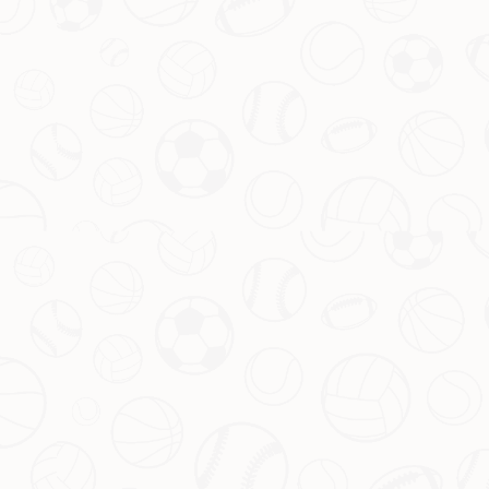
头角。2021年英锦赛，他一路过关斩将，最终捧起冠军奖杯，
堪称教科书级别，尤其是对阵强敌时的冷静与果断，让人印象深
为例，赵心童面对经验丰富的对手，不仅没有露出新手的怯场，
高压环境下依然保持流畅发挥的能力，正是奥沙利文将其比作费
机，赵心童也在关键时刻展现出了超出年龄的大将之风。
着球杆的费德勒”？
一比喻，其实有着更深层次的含义。费德勒不仅仅是一位技术大
赵心童逐渐展现的特质。在斯诺克这项需要极高专注力和策略性的运动
生俱来的比赛直觉。
爆发力的结合
也是两人共同的特点。无论是在快速进攻时一气呵
ood 的打法都透着一股独特的韵律感。这与 fee 德勒在网球场上
反手一击制胜。
能否成为斯诺克界的“Fee德勒”
已经足够亮眼，但对于年仅二十多岁的 zhao xintong 来说
员，仍需时间验证。不过，从他目前展现出的潜力和进步速度来
明了自己，而随着经验的积累和技术的进一步打磨，他的名字或许将成为