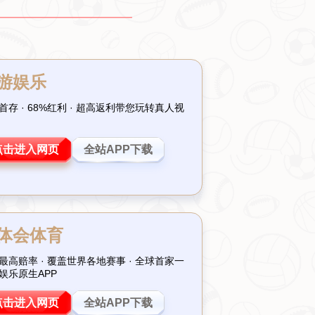
克界的费德勒
以犀利的球风和精准的判断闻名。当这样一位传奇人物用
高肯定。这一比喻不仅让人好奇，赵心童究竟有何过人之
的评价背后，赵心童的天赋与潜力如何在台球赛场上绽放
赵心童在球桌上的表现令人叹为观止，其流畅的击球节
童的天赋是罕见的，他的击球就像艺术品。”
奥沙利文如
美——如同费德勒在网球场上展现出的从容与掌控力，