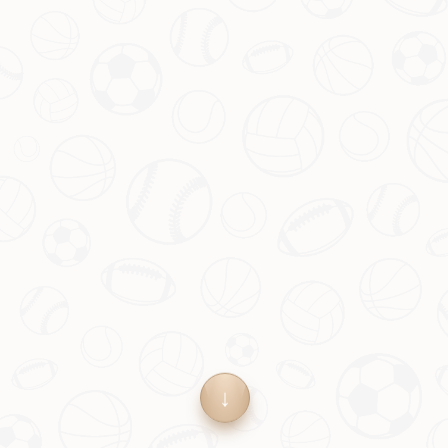
金州勇士队是否能以库明加加4首轮签，换取一位顶级球星？
萌力爆棚！全红婵晒生活照：锦鲤加持📸
【直击】青春张扬的AC米兰，失意赛季中的激情德比！
费兰-托雷斯：砥砺前行，我们的目标未变
Copyright 2024
星空体育官方APP下载-Xingkong娱乐在线登录入口
网址
All Rights by
.
首页
产品中心
手机
顶部