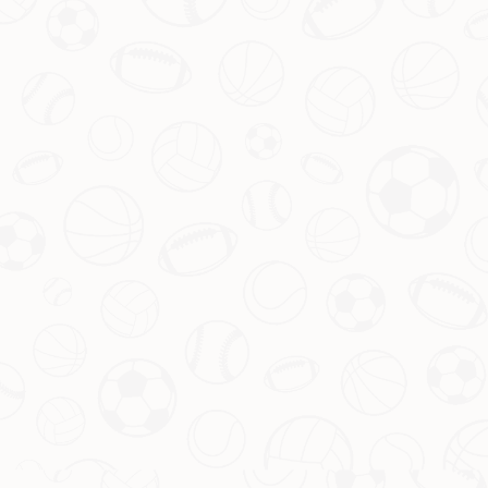
超萌互动！恩里克挥拳飞吻+热情拥抱多纳鲁马
2026-08-09
伊斯科：贝蒂斯创造历史首进欧战决赛，我们信心十足迎接任何挑战
2026-08-09
赖特：热苏斯需锁定主力位置，恩凯提亚必须把握机会
2026-08-09
【意甲】劳塔罗破门恰尔汗奥卢点球建功，国米3-0大胜卡利亚里
2026-08-09
相关产品