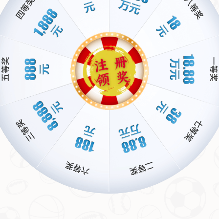
纽带，将所有人紧密联系在一起。
此外，设计师在平衡传统与现代之间做到了极致。既保留了
历史传承，又融入了当代审美，这种巧妙的设计手法让它在