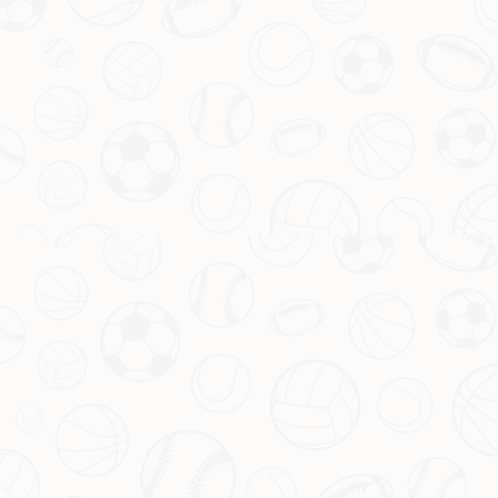
众多国家队的标识中脱颖而出。每当看到这抹亮眼的色彩，
我们便会联想到那支永不言败的“Orange Legion”。
通过以上的分析，不难发现，Holland Football Crest 不只是简
单的图形，而是一个承载着历史、文化與精神的故事。它见
证了队伍的辉煌，也陪伴着无数粉丝走过每一个激动人心的
瞬间。
站点推荐：
壹号娱乐（yihao）-NG大舞台APP下载送彩金
one entertainment
上一篇：吴宗宪与吴奇隆联手狗蛋大兵，共创娱乐新篇章
下一篇：吉拉西本赛季打入35球，成为五大联赛非洲射手新纪录保持者，超越萨拉赫
新闻资讯
U22男足集训阵容揭晓：李昊、毛伟杰、杨希等球员入围
2026-08-09
皇马十人逆转3-1帕丘卡，贝林厄姆巴尔韦德建功，阿森西奥遭罚出场
2026-08-09