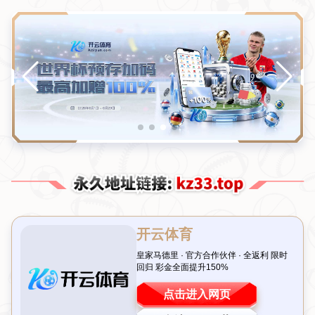
主页
>
新闻中心
新闻中心
中超积分榜更新：申花强势超越成都蓉城重夺榜首，大连英
博继续位居第9
作者：星空娱乐
发布时间2026-08-06T00:40:01+08:00
引言：中超积分榜再掀风云 申花强势回归榜首
随着中超联赛的激烈角逐，积分榜的排名变化总是牵动着无
数球迷的心。最新一轮比赛结束后，上海申花凭借出色的表
现，成功超越成都蓉城，重夺
中超积分榜
首位，而大连英博
则继续徘徊在第9位，未能实现突破。这一轮的排名变动不仅
反映了各队的竞技状态，也为接下来的比赛增添了更多悬
念。究竟申花是如何逆袭的？大连英博又面临哪些挑战？本
文将为您一一解析。