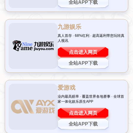
申花强势反弹 重返积分榜第一
在本赛季的中超联赛中，上海申花展现出了强大的竞争力。
尤其是在最近几轮比赛中，他们以稳定的发挥和高效的进攻