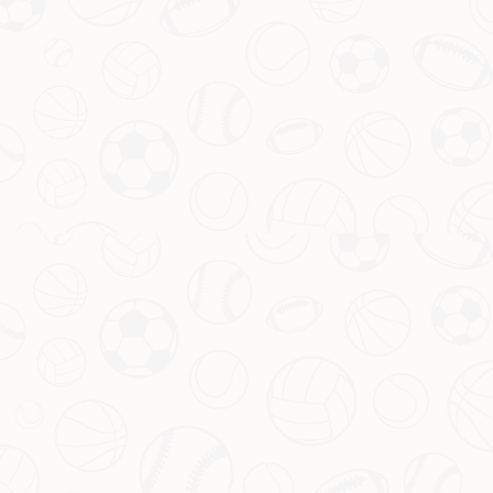
欧冠夺冠
相关产品