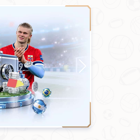
0512-6939322
联系星空娱乐
全国服务热线：
在
线
客
服