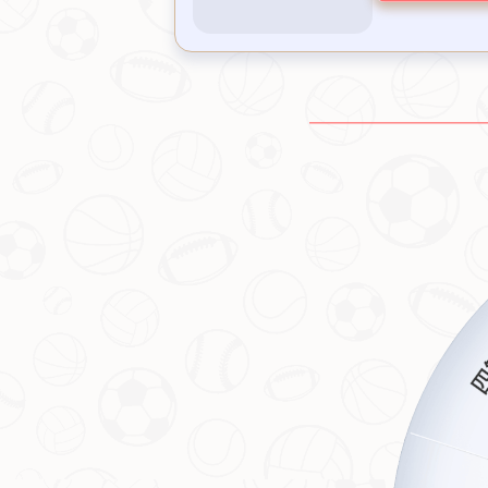
近，一场比赛的激烈程度引发了热议，而步行者主教练卡莱尔的一句话——
场没看吗？”——更是让人回味无穷。这句话不仅点燃了球迷的好奇心，也
考：究竟什么样的比赛才能被评为“疯狂”之最？本文将围绕这一主题，探
欧冠夺冠次数排行榜：哪些球队称霸欧洲足坛？
点，并对比卡莱尔提到的那场与雄鹿的对决。
欧冠冠军次数排名：哪些球队夺得欧冠最多次冠军
奇迹与失意：哈利本季季后赛绝杀不断却遗憾止步
季后赛总是舞台上最耀眼的焦点，而对于哈利来说，这个季后的旅
程，就像一场充满戏剧张力与魔法般的冒险。
联系星空娱乐
联系人：星空娱乐
手机：18136127137
电话：0512-6939322
邮箱：admin@c-xingkong.com