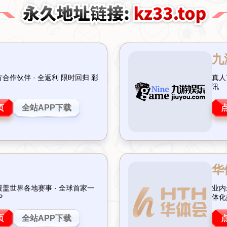
支球队已确定❗欧冠分档新预测
乐
发布时间2026-08-07T00:40:01+08:00
影响力的年度盛事之一，欧冠总是吸引全球数以亿计的关注。在2
确定资格
。根据最新消息与分档原则分析，一些豪门球队如巴黎
到来的小组抽签增添了悬念，也说明本届赛事竞争将更加激烈。
状：实力与阵容竞争升级
相继落下帷幕，新一届欧洲冠军联赛已经全面进入筹备阶段。截
十四国顶级俱乐部中涌入几匹“黑马”，显然会使整个赛事魅力值
决定强强对话频率。例如，巴黎圣日耳曼通过法甲直通晋级，再
雄鹿的那场？
切尔西同样有复兴希望。
撞。当谈到“疯
剧性的结局。最