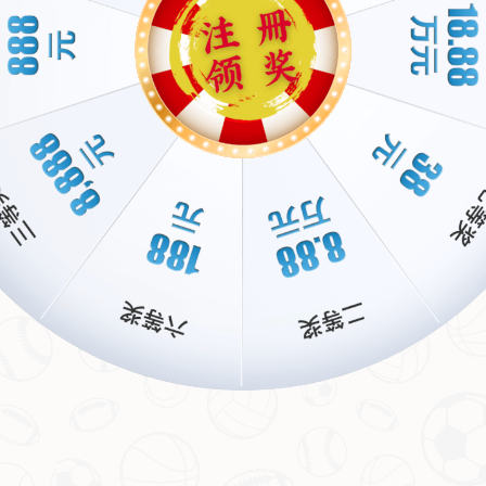
动态规则如何影响头排布局？
算法，以及足协新安排变化所带周知策略每次涉及竞选都不仅注
问鼎娱乐官方APP下载-Wending 网页版登录入口
阿森纳逆境首胜，奥利弗点燃球队斗志！
下中国国家队阵容揭晓
世界杯
2026-08-07
：该对那些害群之马果断出手了
2026-08-07