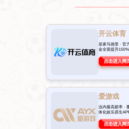
主页
>
新闻中心
新闻资讯
新闻中心
29
李铁执教下中国国家队阵容揭晓
李铁中国国家队名单：揭秘选拔背后的故事与期待
作者：星空娱
世界杯国家实力星级排行
作为足坛最具
世界杯星级国家排名榜
参赛球队正式
这无疑为即将
冠军联赛现
致阿莫林：该对那些害群之马果断出手了
随着各大联赛
前言：为何我们不能再对“烂苹果”视而不见？ 亲爱的
阿莫林，当你看到这封信时，或许你已经察觉到团队中
本年度参加三
那些“烂苹果”带来的负面影响。他们可能是消极怠工的
员工，也可能是破坏团队氛围的个体。无论如何，这些
平性，还直接
问题就像一颗颗坏掉的苹果，若不及时处理，终将腐坏
[流言板]卡莱尔谈比赛疯狂程度：难道你没看上周对阵
威胁球迷熟悉
整个果篮。今天，我想和你聊聊如何正视这些问题，并
果断采取行动，让团队重焕生机。
在篮球赛场上，有些比赛不仅仅是比分的较量，更是情感、策略和意外的碰
狂程度”时，我们往往会想到那些令人瞠目结舌的逆转、激烈的对抗以及戏