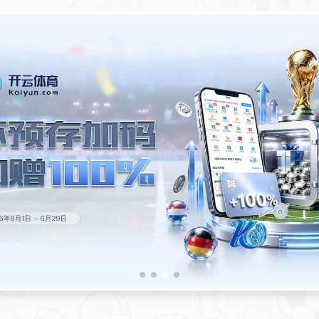
首页
关于星空娱乐
产品服务
新闻中心