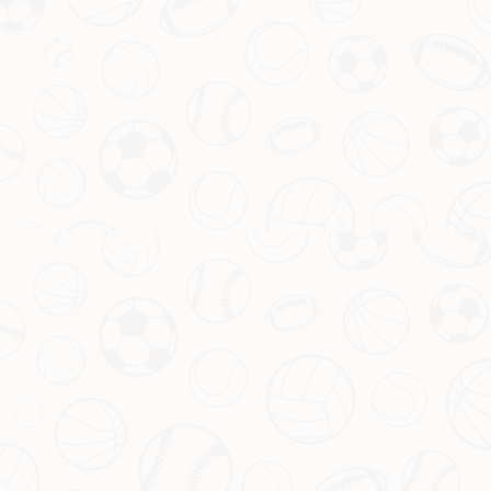
亚马尔：请球迷信任我们，巴萨必将重返荣耀巅峰
2026-08-08
相关产品
体彩推出“科学购彩指南”，提升民众理性认知
“本泽马未曾料到！沙特联赛水平之低让他深感失望”