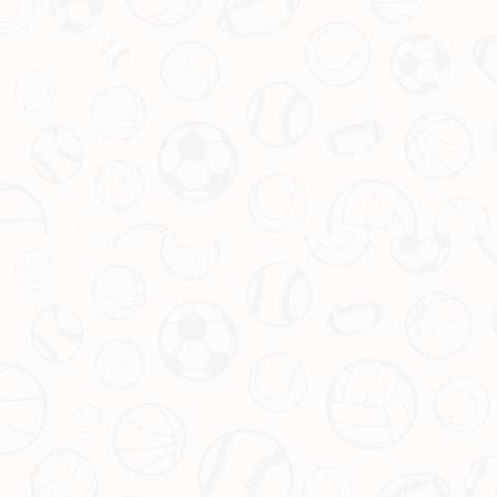
澳洲幸运5开奖直播官网-aozhou5在线精准预测计划