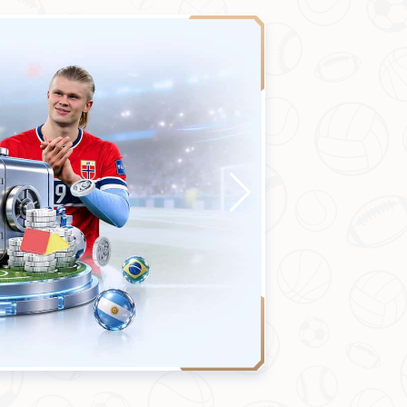
0512-6939322
联系星空娱乐
全国服务热线：
在
线
客
服