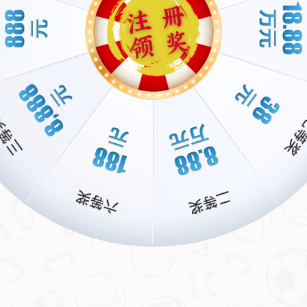
赛的爆发并不意味着所有的挑战都已经过去。对于这位顶薪先生
目前来看，他的态度与努力已经赢得了尊重。只要能够在接下来
战术体系。而对于球迷而言，能够见证一名球员从低谷走向巅峰