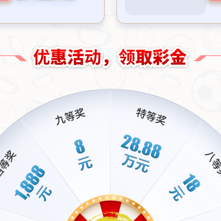
机会。更重要的是，他在场时球队正负值高达
+22
，这意味着只要
义：效率与影响力的双重体现
和篮板，或许有人会觉得这位球员的表现“不过如此”。但篮球
值的标准。在这场比赛中，顶薪先生的在场正负值
+22
足以说明一
。无论是挡拆配合，还是内线强打，他都为首钢的外线射手拉开
是冠军球队所需要的“团队型核心”。
例，当对手试图通过内线强攻撕开防线时，他的存在让对方频频
薪不仅仅是数字，更是责任与担当
。正是这种无形的贡献，让教
密武器：稳定与韧性并存
来说，本赛季的目标无疑是冲击CBA总冠军。而这位顶薪先生
的整体战斗力，也让其他队员能够更加专注于自己的角色分工。
是，他在关键时刻的表现总是让人眼前一亮。无论是硬抗对方的
一名顶级球员的风范。可以说，只要他保持这样的状态，首钢在
支柱，是任何一支争冠球队都梦寐以求的。
续进化才能走得更远