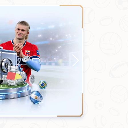
0512-6939322
联系星空娱乐
全国服务热线：
在
线
客
服