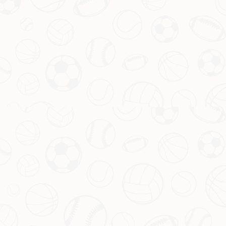
以去年的某项
守，形成了一
力，也为他们
五：未来可期
无论最终成绩
期间付出的汗
漫篇章的地方
站点导航：
上一篇：澳网张
新闻资讯