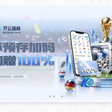
首页
关于星空娱乐
产品服务
新闻中心