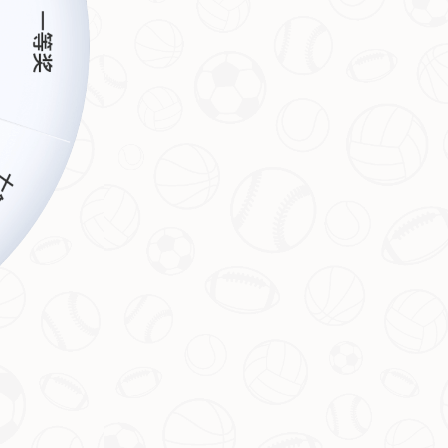
荣，感情生活也令人羡慕。与美丽女友的甜蜜互动，常常
得扎实而温馨。在备战世乒赛期间，他们互相鼓励、共
。这样的故事，不禁让人感慨：事业与爱情兼得，才是
，孙颖莎以细腻的技术和冷静的心态著称，而王楚钦则
并非毫无胜算。他们的优势在于长期的默契以及对彼此风
术，展现出了不俗的抗压能力。尤其是女友在关键时刻