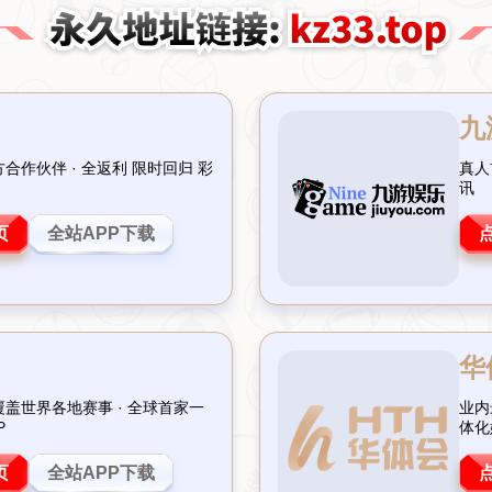
岁世界冠军携漂亮女友出战世乒
关键球员
掀起一阵热
生
豪门——
乐
发布时间2026-08-07T00:40:02+08:00
不仅令人
乐部如此
到人生双赢的冠军故事
界里，实力与情感的结合总能引发无数关注。28岁的世界冠军
释了何为“人生赢家”。他们将如何挑战国乒顶尖选手
孙颖莎
和
王
探究竟！
煌到双人作战的蜕变
世界冠军，早已是国际乒坛的佼佼者。无论是单打的犀利进攻，
力出众的女友搭档，征战即将到来的
世乒赛
，这一决定无疑让粉
相比于孙颖莎和王楚钦这对国乒黄金搭档，他们或许在经验上稍
两度惜败欧冠四强