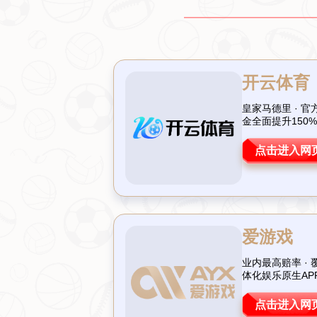
主页
>
新闻中心
新闻资讯
新闻中心
巴斯
芒特：久违的夜晚终于到来，渴望以强势表现收官赛事
引言：芒特的心声点燃球迷热情
作者：星空娱
斯诺克世锦赛：周跃龙首阶段3-6不敌特鲁姆普，明晨决
每一年，欧冠
引言：中国新星挑战斯诺克巨星 比赛悬念待解
托尼来说，刚
刺后的遗憾。
[ [流言板]哈利伯顿弧顶神级后撤步三分，绝杀对手上演
直击人心：蓝
在篮球赛场上，逆转总是能点燃球迷的热情，而当逆转与绝杀结合，就成了
对于任何球队
经典之战。近日，哈利伯顿在比赛中以一记弧顶后撤步三分精准命中，不仅
带领球队实现了惊人的20分大逆转。这一幕无疑成为本赛季最激动人心的
夺得冠军奖杯
我们就来解析这场比赛的精彩细节，探讨哈利伯顿如何成为关键先生，以及
和球迷的深远意义。
为一个主要成
15岁天才前锋恩佐，马塞洛之子与皇马续签至2027年
引言：天才少年续约皇马 未来之星崭露头角