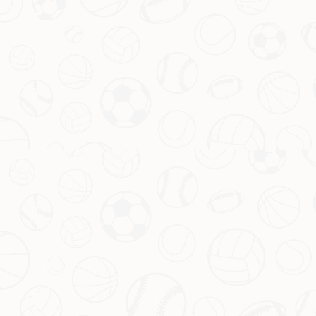
芒特：久违的夜晚终于到来，渴望以强势表现收官赛事
2026-08-06
[ [流言板]哈利伯顿弧顶神级后撤步三分，绝杀对手上演20分惊天逆转
15岁
2026-08-06
，国米强势盈利5.2亿欧元，刷新纪录
【夜读
2026-08-06