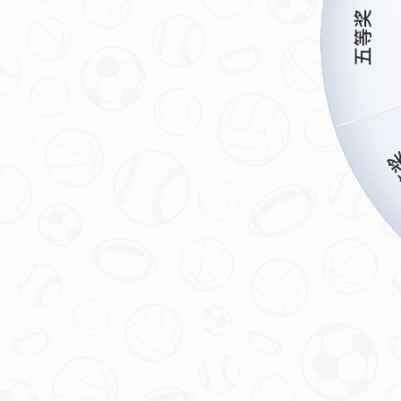
回顾比赛过程
术布置。从开
心理重压下 
有评论者提出
并缺措施修复
后互争朝上步
节点墙裂风险脆塔 An
参考链接：
上一篇：随时