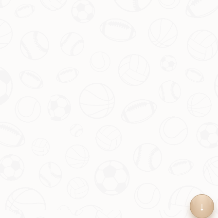
巨亏甩卖！曼联4年前7200万镑签下桑乔，如今愿降价至2000万镑以下出售
阿方索-戴维斯坦言：伤病让我精神崩溃
马上联系星空娱乐
关于星空娱乐
产品服务
新闻中心
联系星空娱乐