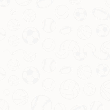
新闻资讯
欧冠虽败
相关产品