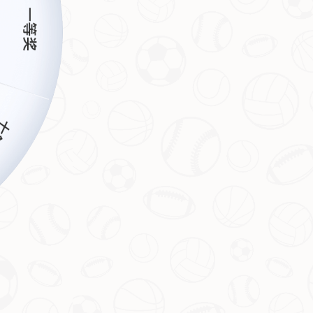
点进行了大胆调整，尤其是在防守策略上，强调团队协
学反应。老里在接受采访时表示：“我们的目标很明确，
”他的话语中透露出对胜利的渴望，也让球员们更加坚定