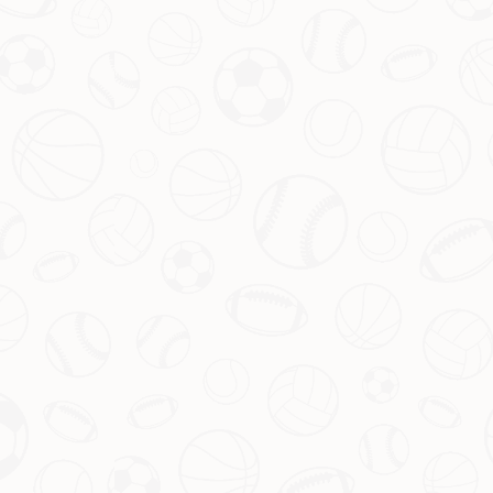
国际足联期待中国成为世界杯东道主
火箭20岁新秀惊艳爆发：狂砍27+4，休城七少才华横溢
马上联系星空娱乐
关于星空娱乐
产品服务
新闻中心
联系星空娱乐