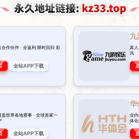
1场9胜火力全开！老里豪言：
乐
发布时间2026-08-08T00:40:00+08:00
势回归，冠军目标近在咫尺
争的NBA赛季，密尔沃基雄鹿队用实际行动证明了自己的实力。
（老里）更是直言，球队的目标不仅是季后赛，而是要全力冲击
未来充满期待。本文将深入剖析雄鹿近期表现，探讨他们的成功秘
的惊艳表现
卡利亚里
一些低迷表现后，雄鹿迅速调整状态，近11战9胜的数据足以
现了卫冕冠
前一亮的
比如在与东部劲旅的对决中，字母哥（Giannis Antetokounmp
作为本赛
仅体现在进攻端，更是在防守端为球队筑起了坚固壁垒。此外，利拉德（
。接下
三分球屡次成为比赛的转折点。