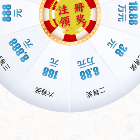
术调整功不可没
的执教能力在这波连胜中得到了充分体现。他针对球队早期的弱
。这种改变让对手很难找到突破口，同时也激活了球队的整体化
A杯冠军
。每场比赛都是通往终点的铺路石，我们必须全力以赴。