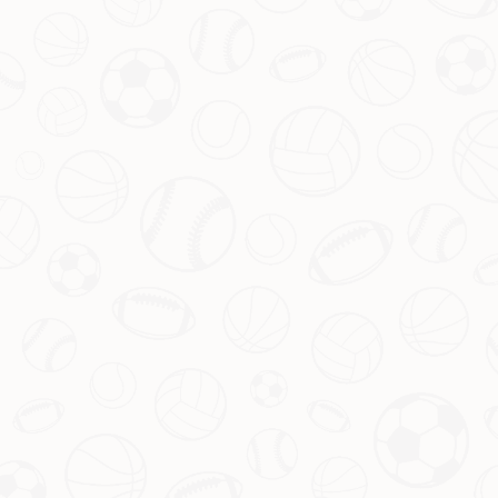
0512-6939322