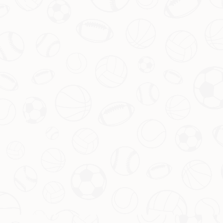
长寿区毽球代表队在全市全民健身运动会中斩获佳绩
下一篇：【英
惊险！阿森纳后防失守被抢断，杜埃错失绝佳破门机会
五星巴
2026-08-09
【意甲】劳塔罗破门恰尔汗奥卢点球建功，国米3-0大胜卡利亚里
2026-08-09
1岁凯恩，终于摆脱“无冠”标签
2026-08-09