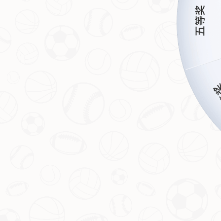
邮箱：admin@c-xingkong.com
地址：福建省宁德市福鼎市白琳镇
二、老里的战
主教练里弗斯
作和快速轮转
就是
冲击NB
了信念。