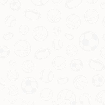
上一篇：重庆
新闻资讯
【人物】3
相关产品