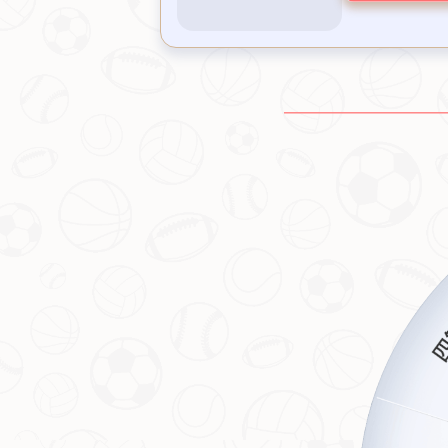
08欧洲杯决赛 揭秘欧洲杯历史上的经典决赛 引言：重温足球史上的巅峰
对决 足球，作为全球最受欢迎的运动之一，总能在国际赛场上掀起狂热
浪潮。而提到欧洲杯，球迷们脑海中总会浮现那些令人热血沸腾的经典决
【人物】31岁凯恩，终于摆脱“无冠”标签
前言：从质疑到荣耀 凯恩的逆袭之路 在足球世界里，
哈里·凯恩的名字早已家喻户晓。作为英格兰国家队队
长和热刺的灵魂人物，他的进球能力和领袖气质毋庸置
疑。然而，长期以来，“无冠”这个标签如影随形，成为
外界对他的最大争议。直到31岁，这位球星终于在职业
记者评申花基地：设施无需奢华，满足球队训练需求才
生涯中迎来了转折，成功摘掉“无冠”的帽子。今天，我
们就来聊聊凯恩的蜕变之路，看看他是如何用实力回应
引言：申花基地的真正价值在哪里？
质疑的。
联系星空娱乐
联系人：星空娱乐
手机：18136127137
电话：0512-6939322