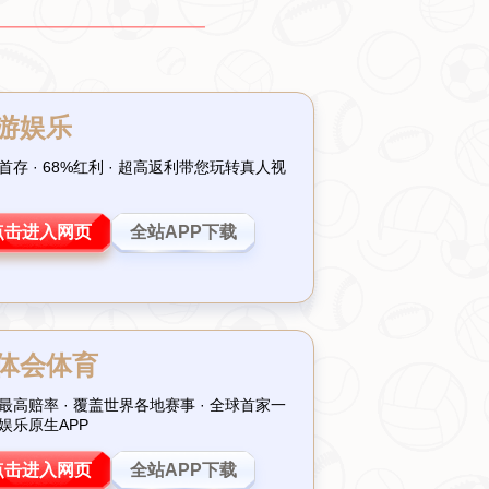
G7关键判罚掀波澜
特蒙德与对手展开激烈争夺，然而比赛结果却因一次争
7级别的重要赛事！怎么还能发生这种低级误判？”本文
规避类似情况。
任意球或点球机会。在职业联赛中，尤其像德甲这样的顶
员质疑其某位主力前锋故技重施，用一个「逼真滑倒」
频助理裁判）的启用，本应大幅降低这种漏洞，但人为因