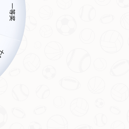
态。然而正值第78分钟的一次突破战术，却因为一起有
禁区时，与防守方轻微接触后快速跌倒，而相比肉眼观
当值主哨做出了立刻响哨并允许罚点决定。这份「转折
，“考虑所有公平竞争原则，我们队今天太无辜！”
层落出悲剧底书.*玩家关注等级缓解对于热量感提高装
下一篇：欧冠欧洲杯决赛名哨普罗恩萨当选葡萄牙足协主席