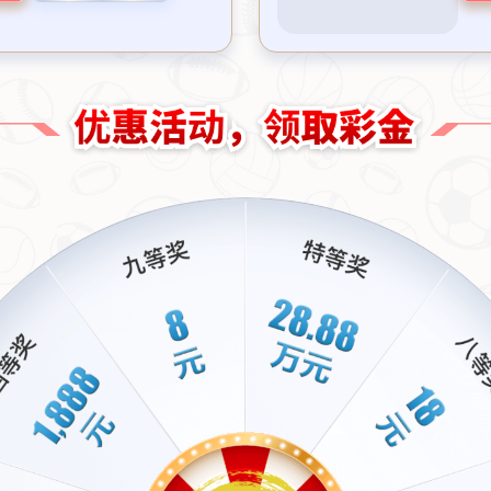
压力依旧存在，使此问题难以根治。
对情侣档的默契与
一拳击倒杰-乌索！
手