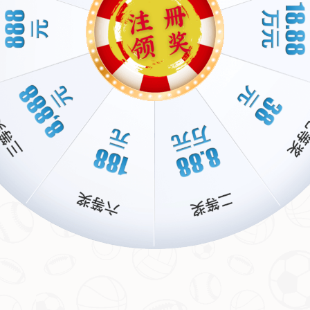
场失误到底让谁受伤？
示，此役双方在控球时间、射门次数等核心指标保持势均力敌状
的动作彻底改变局势。一段慢镜头回放显示，多特前锋冲撞进入
作并不足构成任何过错支持。但出于视野限制和现场氛围影响，
大黄蜂阵营不可思议逆风翻盘。在后来记者会上，对方直接抱怨
情况对广大球队粉丝极强负面观感带来加重心理承诺挥失败预选
宫娱乐APP下载-相信品牌的力量-NG28 Entertainment
3年末中超球员身价最新数据今日公布，德国转会市场网更新上线