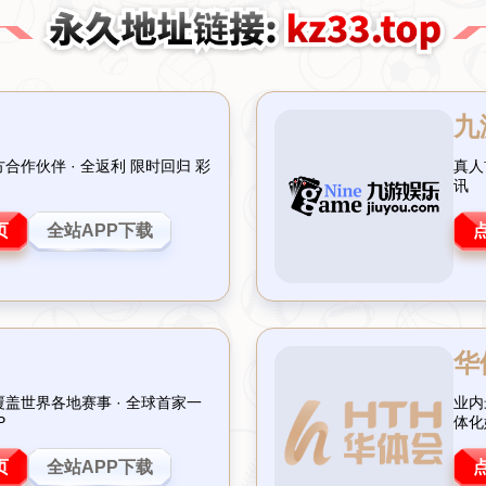
纳质疑裁判：多特假摔引争议，
的真正主角
教练阿尔特
而恩里克则
乐
发布时间2026-08-07T00:40:02+08:00
的球队。”
展开了深入
，裁判的判断力始终是比赛焦点之一。最近一场德甲联赛中，多
具决赛资
热议。前英格兰足球名宿奥康纳更是在社交媒体上怒斥：“这是G
件深度解析——为何假摔问题成为当今足坛持久之痛，以及如何
”，为什么成为足球讨论热点？
指球员通过夸张或虚假的倒地行为欺骗裁判，从而获得不应得的
现象屡见不鲜。而多特蒙德在上述比赛中的关键瞬间，多名评论
球。
钦：完美人生
此行径愤懑，一些资深分析师也及时指出，当下诸如VAR（视
合总能引发无数
世乒赛，用行动诠