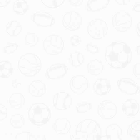
0512-6939322
Mail：admin@c-xingkong.com ADD：福建省宁德