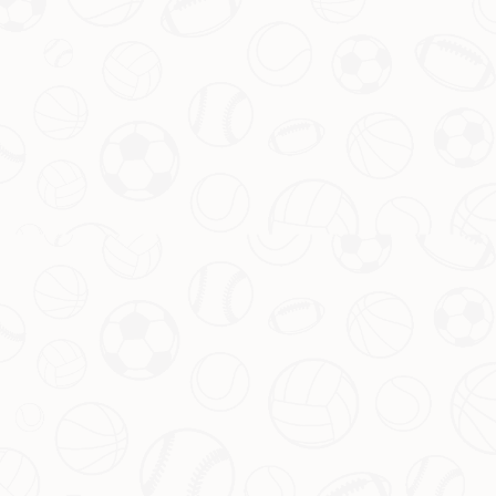
新闻资讯
相关产品