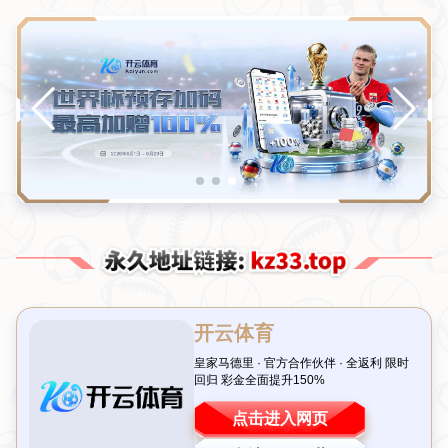
主页
>
新闻中心
新闻中心
欧冠冠军基因藏身“蓝黑军团”？意甲劲旅重磅签约
作者：星空娱乐
发布时间2026-08-07T00:40:01+08:00
近年来的意甲竞争愈发激烈，作为历史悠久的欧洲顶级联赛
之一，这片绿茵场上人们总能看到无数豪门并肩作战。然
而，对于有着深厚底蕴的“蓝黑军团”国际米兰而言，他们始
终渴望重现曾经在欧冠赛场上的辉煌。当新的聘任消息传
出，许多球迷不禁猜测：“这会是球队夺回欧洲冠军的重要一
环吗？”本文将对此进行深入探讨。
破局之路：为什么寻找欧冠冠军基因如此重要？
对于国际米兰来说，“重塑辉煌”的呼声早已成了多年未解的