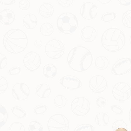
ATP1000马德里大师赛对阵揭晓：德约迎战德雷珀，鲁内挑战弗里茨
不惑之年：探索克里斯蒂亚诺·罗纳尔多的传奇人生
马上联系星空娱乐
关于星空娱乐
产品服务
新闻中心
联系星空娱乐