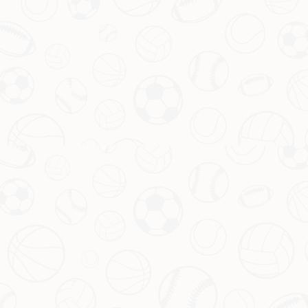
大胆压上
，利用边路突破和中路配合撕开对手防线，尤
过于激进导致后防空虚，给对手可乘之机。最后，全队
调。例如，在此前的一场友谊赛中，国奥曾通过高压逼
印度的比赛中加以借鉴。
在近期的训练中展现出了不俗的进球欲望。同时，主教
球员，并在下半场适时调整节奏，或许能进一步扩大领
队的防守习惯，确保每一次进攻都能直击对方软肋。
有全力以赴争取大比分胜利，才能为后续的出线之路奠
因素。
篇：40岁卡索拉西乙低薪助母队冲甲，球衣售额捐青训播未来希望