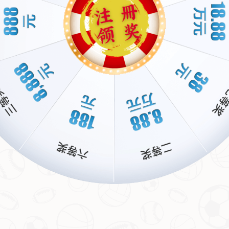
分取胜？
分规则中，净胜球往往是决定排名的关键因素。目前，国奥队在
想确保出线名额，仅靠小胜是不够的，必须通过对阵印度的比赛
，还能在积分相同时占据有利位置
。因此，这场比赛对国奥而言
度的实力与弱点
在亚洲足坛的表现有所进步，但整体实力与顶级队伍仍有差距。
往往显得力不从心。反观中国国奥，虽然近期状态起伏不定，但
的失误，快速推进并加强门前效率，取得大比分胜利并非遥不可