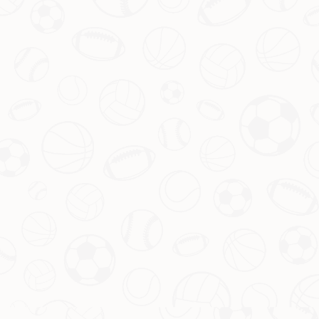
新闻资讯
智利足球
【早报】
相关产品