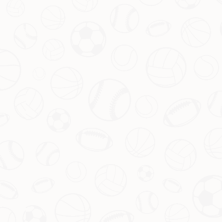
克洛普压力山大！英媒：滕哈格除非惨败给利物浦，否则帅位无忧
町田浩树：比利时成就圆满，准备迎接新挑战
首页
市福鼎市白琳镇