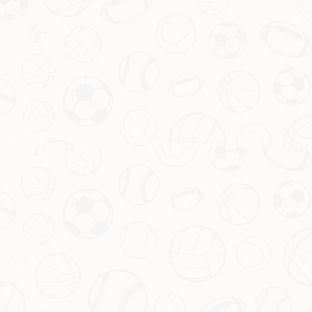
对决中占得上
关键策略：如
要实现大比分
其要发挥前锋
需保持高昂斗
抢和快速反击
球员状态与教
目前，国奥阵
练的临场指挥
先优势。值得
通过以上分析
定坚实基础。
资源推荐：
上一篇：巅峰对