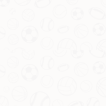
规则。他们的
调整，勇士的
反观绿军，他
球员都能在外
案例解析：一
以近期对阵芝
献了8记远投
值得一提的是
的最好诠释。
数据背后的意
綠軍登顶“历
们的成功证明
此外，緑军的
借鉴。
通过不断的努