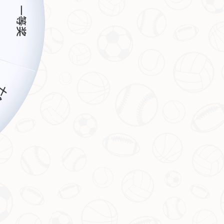
-汤普森组成的“水花兄弟”，以无解的投射能力改变了篮球