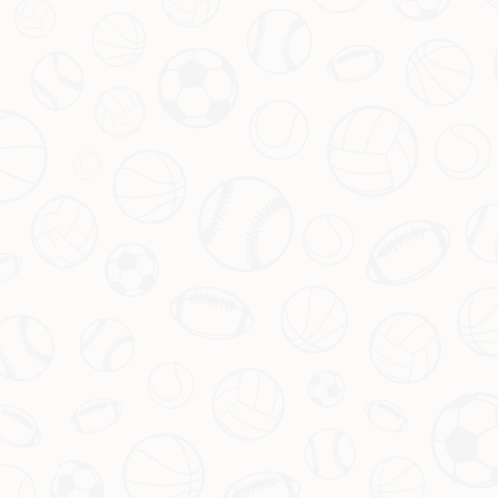
阿尔卡拉斯：蒙卡夺冠出乎意料，红土赛场并非热门人选
巴萨防守漏洞百出！前7轮丢球数追平上赛季前25场