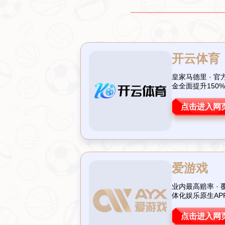
主页
>
新闻中心
新闻资讯
新闻中心
绿军
德布劳内或转会那不勒斯？维尔茨传闻加盟拜仁？令人
引言：转会传闻引发热议 足坛格局或将改变
作者：星空娱
巴萨六轮仅一胜，战绩跌至哈维时代前的最低谷
引言：三分时
引言：巴萨陷入低谷，昔日辉煌何在
在现代篮球的
士成为NBA
的象征。今天
皇马西甲逆袭巴萨需谨慎！弗里克麾下藏杀招：专克姆
引言：西甲争冠悬念再起，谁能笑到最后？
绿军的三分革
凯尔特人作为
汉堡中场雷斯700万欧转会布鲁日，协议已达成
外线进攻。近
在足球的世界里，转会窗口总是充满了机遇和变数。近期，比
尤其是本赛季
利时俱乐部布鲁日完成了一桩令人瞩目的交易，从德国劲旅汉
堡签下了才华横溢的中场球员雷斯。这一举动不仅延续了比利