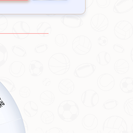
某场比赛中单场命中超过20记三分，彻底超越了勇士的