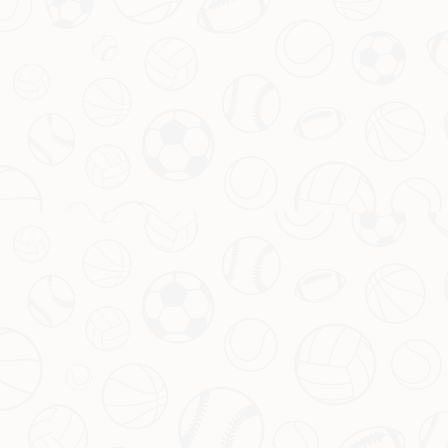
巅峰时期，单场动辄30+次出手，
甚至创下过单场24记三分的惊
外线统治力有所下滑。
们正处于上升期，年轻的核心阵容让球队保持了持续的竞争力。
线承担重任。这种均衡性，或许正是他们能够打破纪录的关键。
场比赛定乾坤
加哥公牛的一场比赛为例，綠軍全队共计出手45次三分，命中其
，而替补席上的豪瑟也毫不手软，5投4中。这种全民皆兵的火力
，他们不仅仅是追求数量，整体命中率高达48.9%，展现出极高
义：新时代的篮球哲学
史第一”的背后，是对现代篮球理念的深刻理解。三分球不仅是
，单纯依靠内线肉搏的时代已经过去，只有适应潮流、拥抱变化
成就也离不开管理层的精准运作。从选秀到交易，他们始终围绕
力与创新，波士顿凯尔特人用实际行动向世人宣告：他们不仅是