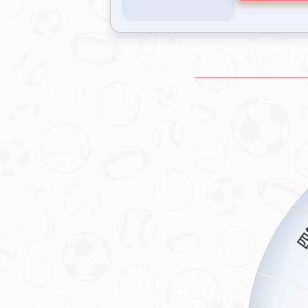
花，绿军的三
时豪门对欧洲优质球员的不懈追求，同时也为双方俱乐部带来
了新的发展契机。
历史纪录，成
巴西主场1-1战平乌拉圭，两粒15号进球成焦点，球迷不
引言：巴西主场战平乌拉圭 球迷情绪低落
【早报】时速37公里！曼城迎来亚洲速度之王！
引言：速度与激情的完美结合 在足球世界中，速度往往是决定
比赛胜负的关键因素之一。而当“时速37公里”这个惊人数据与曼
城俱乐部联系在一起时，球迷们不禁热血沸腾！今天，我们要聊
的正是曼城最新引进的一位“亚洲超跑”——一位以惊人速度和出
色表现征服球场的顶级球员。这不仅是一次引援，更可能是曼城
冲击新赛季冠军的重要砝码。让我们一起揭开这位神秘球员的面
联系星空娱乐
纱，探索他如何为蓝月亮注入新的活力！
联系人：星空娱乐
手机：18136127137
电话：0512-6939322
邮箱：admin@c-xingkong.com
地址：福建省宁德市福鼎市白琳镇