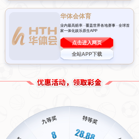
的奖杯。
以最近的一场决赛为例，凯恩在比赛中打入制胜一球，全场
表现堪称完美。赛后，他激动地表示：“这是我一直梦寐以求
的时刻，为了这一天我付出了太多。”而特尔发布的
凯恩夺冠
海报
，正是对他这段奋斗历程的最好致敬。图片中的凯恩笑
容满面，手持奖杯，仿佛在诉说着所有的艰辛与喜悦。
团队精神：足球魅力的核心
如果说个人能力是赢得比赛的基础，那么团队精神就是通往
冠军的桥梁。拜仁慕尼黑作为一支豪门球队，其成功离不开
每一位球员的付出。特尔的社媒发文，不仅仅是对
凯恩夺冠
的庆祝，更是一种对团队协作的肯定。他用自己的方式，向
外界传递了一个信息：在这个大家庭中，每个人都在为彼此
而战。
这种团队氛围，正是现代足球最打动人心的地方。无论是在
场上的默契配合，还是场下的相互鼓励，拜仁的球员们用实
际行动诠释了何为“团结就是力量”。而这张小小的海报，不
过是这份情感的一个缩影。
社交媒体的力量：传递正能量
在当今时代，社交媒体已经成为运动员与粉丝互动的重要平