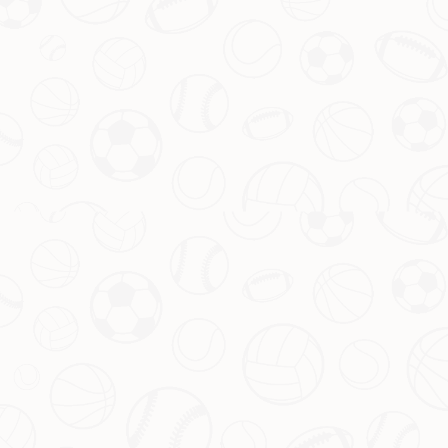
结语前的思考：冠军之外的情感价值
冠军固然重要，但足球带给我们的远不止于此。从
凯恩夺冠
海报
到特尔的暖心话语，我们看到的是超越胜负的情感联
结。或许在未来的某一天，当人们回想起这个赛季时，除了
比分和数据，这些细腻的小细节同样会让人会心一笑。毕
竟，体育的真正魅力，往往藏在那些不经意的感动之中。
参考来源：
开云体育网址（Kaiyun )登录入口-游戏APP下载
体验
上一篇：欧冠33：皇马再创辉煌 细数决赛精彩与夺冠之路
下一篇：[流言板]道崽二十岁生日特别Vlog：阳光与茶香的悠闲时光