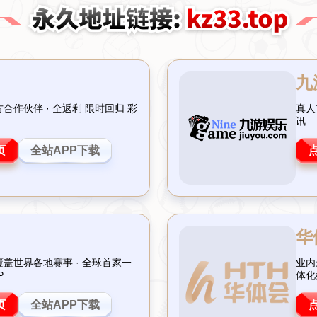
】31岁凯恩，终于摆脱“无冠
里克执教
尔夫·朗尼
尼克近日披
乐
发布时间2026-08-07T00:40:01+08:00
能成行。这
目的球队
到荣耀 凯恩的逆袭之路
中
，哈里·凯恩的名字早已家喻户晓。作为英格兰国家队队长和热
，“无冠”这个标签如影随形，成为外界对他的最大争议。直到3
子。今天，我们就来聊聊凯恩的蜕变之路，看看他是如何用实力
到拜仁的突破
涯起步于托特纳姆热刺，在这里，他成长为世界顶级前锋。无论
遗憾的是，热刺始终未能为他带来一座冠军奖杯。决赛失利、关
，佩工率队冲击冠军
转会至拜仁慕尼黑成为他生涯的转折点。在德甲豪门，凯恩不仅延
的首个赛季就帮助球队捧起联赛冠军奖杯。这不仅是个人荣誉的