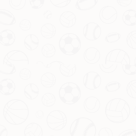
乎只是一个新的起点。他的身体状态依然保持得相当出
平台上，他有更多机会去追逐欧冠等重量级荣誉。或
。
下一篇：NBA最矮传奇：MVP、得分王与抢断王一手包揽