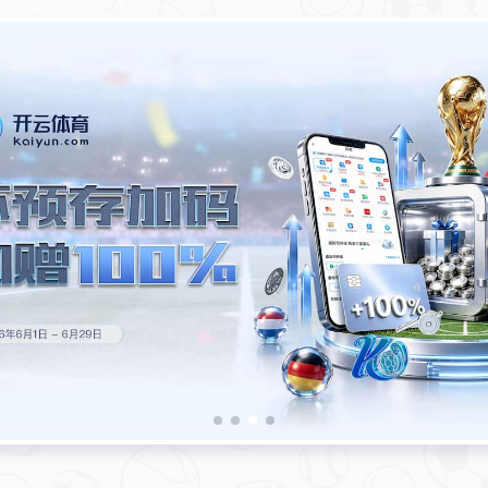
首页
关于星空娱乐
产品服务
新闻中心