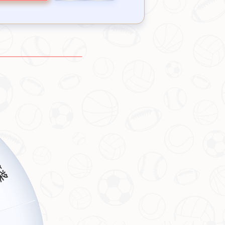
场均进球数始终保持在
0.8以上
，这种稳定性令人叹服。
攻中，为队友创造机会。以本赛季为例，他在德甲的助
说话。他曾公开表示：“我不在乎别人怎么评价我，我只
了一次精准的助攻，直接带领球队夺冠。那一刻，全场
是技术的展示，更是心态的胜利。相比过去的失意时刻，