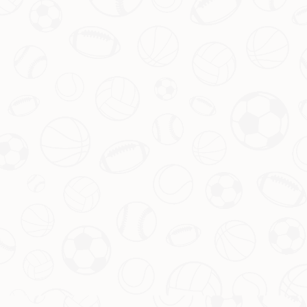
英超传奇
中超外教
相关产品