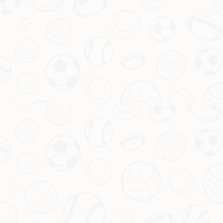
上一篇：库普梅纳斯：渴望回归巅峰，用表现诠释自我价值
下一篇：辽宁锁定四川核心？弗格替身呼之欲出
新闻资讯
穆勒再夺德甲桂冠，追平历史冠军数量纪录！
2026-08-06
赵心童八连胜强势封零！奥沙利文世锦赛19年来首次单阶段无一局胜
2026-08-06
澳网张帅三线告捷 张之臻男双再闯16强
2026-08-06
【意甲】劳塔罗破门恰尔汗奥卢点球建功，国米3-0大胜卡利亚里
2026-08-06
马尔基尼奥斯：欧冠夺魁后，我们的雄心未改
2026-08-06