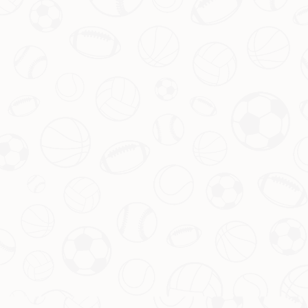
西亚媒体：本届亚洲杯延续传统，取消三四名决赛环节
2026-08-06
相关产品
德天空：维尔茨的老东家科隆可能获得200万欧-25
内托：适应高温是夺冠关键，我们为胜利而来