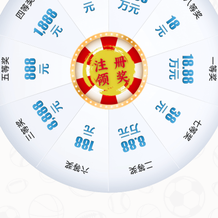
游戏网站平台推荐：
开元棋牌官方APP下载地址-真人视频在
线观看| Kaiyuan Game Card