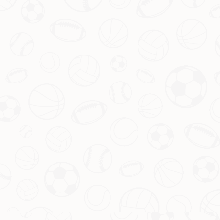
陈梦巴黎奥运金牌成最珍藏荣耀，奖牌柜含金量爆棚
2026-08-09
76人付出天价代价，乔治薪资争议背后数据惨淡十年最低
2026-08-09
2018世界杯萌宠吉祥物：小狼驾到
2026-08-09
中国男足的世界杯征程
2026-08-09
浦和外援：国米如何掌控比赛节奏揭示，我们始终被动防守
2026-08-09
【现场】小蜘蛛运势枯竭 马竞全力以赴仍难破魔咒
2026-08-09
相关产品