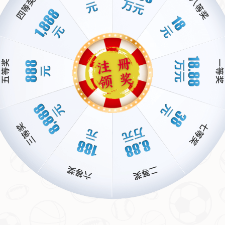
功并非偶然，而是日复一日高强度训练的结果。据了解，他
每天的训练时间长达数小时，甚至在节假日也不曾松懈。这
种坚持和自律，正是他能够站在领奖台上的关键。
此外，
潘展乐
还展现了极强的团队精神。在接力项目中，他
与队友默契配合，为中国队赢得了一枚又一枚宝贵的金牌。
他的故事告诉我们，个人的努力与集体的协作同样重要，这
种品质也正是“浙江青年五四奖章”所推崇的核心价值。
三、榜样力量：激励更多青年勇攀高峰
潘展乐
的上榜，不仅仅是个人的荣耀，更是一种精神的传
递。“浙江青年五四奖章”的意义在于，它不仅仅是颁给获奖
者个人的，而是通过他们的故事，激发更多年轻人的斗志。
正如他在接受采访时所说：“每一个目标都需要付出巨大的努
力，但只要坚持，梦想总会实现。”这句话无疑是送给所有正
在奋斗路上的人最好的鼓励。
他的经历也让我们看到，无论身处哪个行业，只要有信念、
有行动，每个人都能成为自己领域的佼佼者。无论是学生、
职场新人，还是创业者，从
潘展乐
的故事中，我们都能汲取
到前行的动力。他的成功案例，正是对“奋斗是青春最亮丽底
色”这句话的最好诠释。