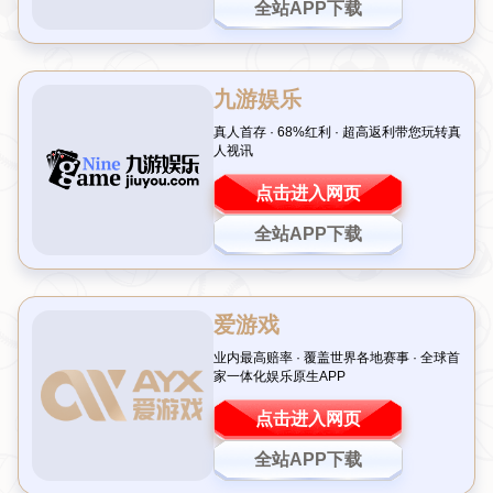
心。本文将深入分析这一转会传闻的背景及可能带来的影
响。
杰拉德为何看中林加德
作为达曼协作的主教练，杰拉德显然希望通过引入有经验的
球员提升球队实力。林加德虽然近年来状态有所起伏，但他
在巅峰时期展现出的技术能力和比赛阅读能力不容小觑。特
别是在西汉姆联租借期间，他曾以出色的表现帮助球队冲击
欧战资格，这样的经历无疑是杰拉德所看重的。
此外，林加德的适应能力和多面性也是其吸引人的地方。他
既能胜任中场组织角色，也能在边路制造威胁，这种灵活性
对于战术多变的现代足球而言尤为重要。杰拉德或许认为，
通过科学的训练和合理的定位，林加德能够在沙特联赛中重
拾信心，甚至迎来职业生涯的“第二春”。
达曼协作为何愿意提供预约合同
据内部消息透露，达曼协作已经准备好为林加德提供一份
预
签合同
，这意味着俱乐部对他的到来充满信心。这种合同形
式通常用于锁定球员，确保在转会窗口开启时迅速完成交
易。对于目前处于自由身状态的林加德来说，这份合同不仅
是一种保障，也可能是他职业生涯的重要转折点。