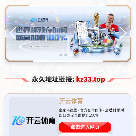
主页
>
新闻中心
新闻中心
杰拉德欲引进林加德，达曼协作拟送上预签合同
作者：星空娱乐
发布时间2026-08-07T00:40:02+08:00
杰拉德希望签下林加德 达曼协作将提供预约合同
引言：转会市场再起波澜，林加德的未来引发关注
在足球转会市场上，每一次重量级球员的动向都能掀起热
议。近日，英格兰球星林加德的去向成为焦点。据可靠消
息，前利物浦传奇队长杰拉德目前执教的沙特联赛球队达曼
协作，对林加德表现出浓厚兴趣，并计划为他提供一份
预约
合同
。这一消息不仅让球迷们对这位前曼联中场的职业生涯
充满期待，也让人们开始探讨达曼协作在沙特联赛中的野