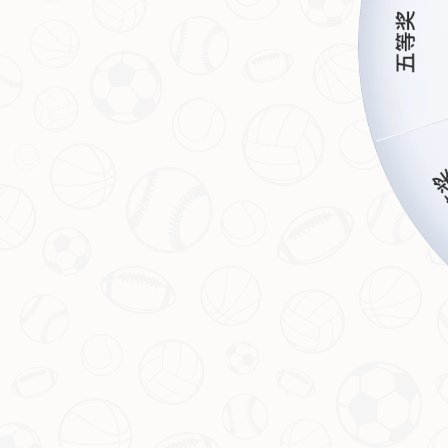
地址：福建省宁德市福鼎市白琳镇
下半场伊始，
帕丘卡门将
明星球员再度
即便是在十人
次面对厚重阻
信念，将悬念
此外，全能中
有限时间有效
响起那刻仍带
分析策略决定
通过解析实际
做相辅争勇追
深情铭写篇幅
丰盛粮仓打造