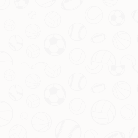
速电竞比分网APP下载-在线电竞赛事直播 Speed Esports
“凡尘”联手闯入总决赛四强
力四射，率尤文“拼”出执教首胜
202
2026-08-06
壕气冲天！近10年转会市场净支出Top3：曼联、切尔西、巴黎圣日耳曼
2026-08-06
王楚钦力克莫雷加德 强势挺进WTT总决赛男单半决赛
哈勒普
2026-08-06