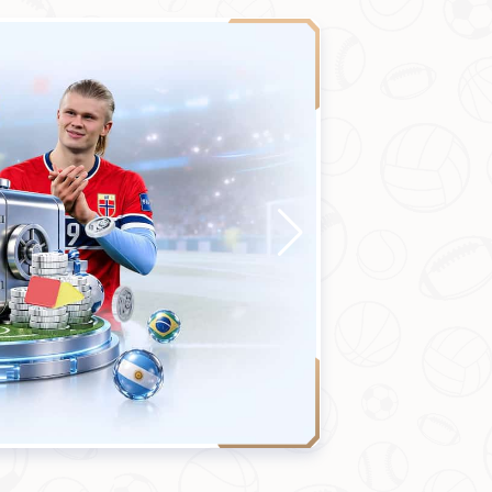
0512-6939322
联系星空娱乐
全国服务热线：
在
线
客
服