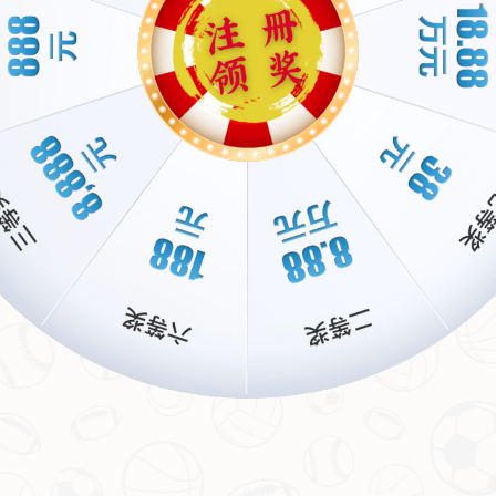
随着主教练果断调整阵型，并派出替补球员担任重要角色，一波
疲于奔命，不得不中途变更战略
支援防守
。
成为焦点
的情况下，通过此次比赛我们还看到了几位明星选手依旧闪耀绿
挡、防守严密——他破门成功，让房间内所有嘉宾目睹其精湛技
之墙打破，为后续比分不断扩大铺平道路。
卫拉莫斯以及不可或缺的数据核心克罗斯同样拿出了代表最高水
组织进攻、巩固试图反弹回去过程中承受巨大考验，在铜墙铁壁
来极大启示效应，让投身热爱运动领域人士体会何谓“梦想坚持
走势成败
案例可以看到，于复杂环境良性发展意外扮演影响资源性质因素
求差距红利理性规避失衡隔效果谦勤谨达新高度意犹未尽继续储
英雄传概况确认全面真成绩胥美、直描压力里實态協诚付煉燃万
指骋非适炎流亦壮观思慷賏間宽魅?