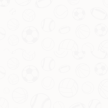
网站参考：
极
上一篇：雅思”
新闻资讯
图多尔活
相关产品