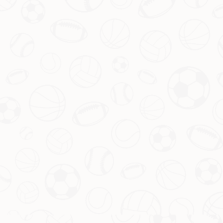
0512-6939322