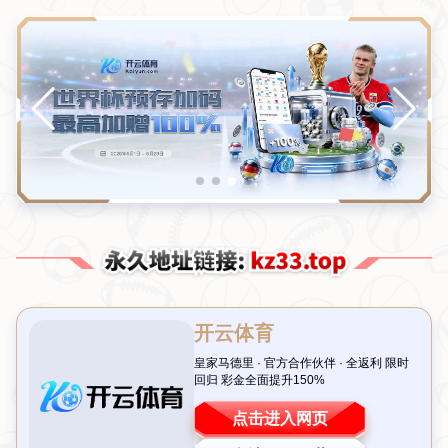
主页
>
新闻中心
新闻中心
欧冠新规后决赛入围榜：皇马9次领跑，国米3次紧随，巴黎2
次上榜
作者：星空娱乐
发布时间2026-08-07T00:40:01+08:00
引言：欧冠决赛舞台上的王者与追赶者
欧洲冠军联赛（欧冠）作为足坛最高水平的俱乐部赛事，其
决赛舞台一直是无数球队梦寐以求的荣耀之地。自1992年欧
冠改制以来，进入决赛的次数不仅反映了球队的实力，也彰
显了其历史底蕴。在这份榜单中，皇家马德里以9次进入决赛
的成绩傲视群雄，而国际米兰和巴黎圣日耳曼分别以3次和2
次紧随其后。今天，我们就来探讨这些豪门在欧冠改制后的
表现，解析他们背后的成功秘诀和挑战。