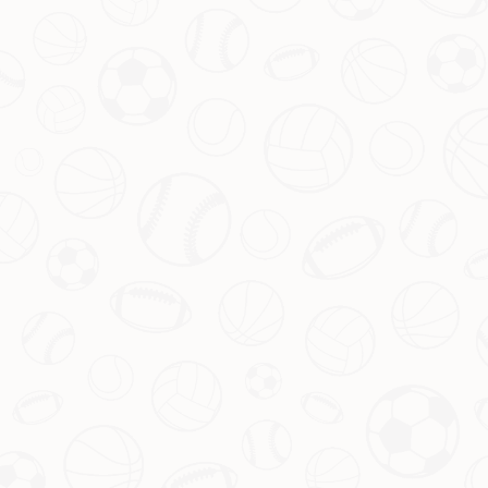
斯诺克世锦赛：周跃龙首阶段3-6不敌特鲁姆普，明晨决战二阶段
全红婵哥哥澄清：老家建房属实，仅为普通农村住宅
图片报：勒沃库森全力挽留维尔茨，他将参与赞助活动
巴西惨败阿根廷：一句挑衅点燃激烈对决！
Copyright 2024
星空体育官方APP下载-Xingkong娱乐在线登录入口