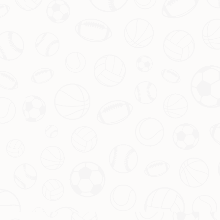
难破！阿森纳连续4次半决赛无缘晋级
2026-08-06
【意甲】劳塔罗破门恰尔汗奥卢点球建功，国米3-0大胜卡利亚里
英超新
2026-08-06
英媒：曼联欧冠出局恐重创财政体系，冬窗引援质量堪忧
2026-08-06