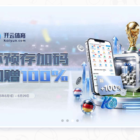
首页
关于星空娱乐
产品服务
新闻中心