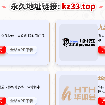
冠】麦卡与哈克波建功，双方点
乐
发布时间2026-08-06T00:40:01+08:00
-1
主场力克皇马 欧冠赛场再掀波澜
点。
焦点战中，利物浦坐镇安菲尔德球场，以2比0的比分干净利落
场比
，也暴露了双方在点球环节的失误。麦卡利斯特和哈克波的进球
不俗
动
，让我们一起回顾这场激动人心的对决，解析
利物浦
如何在主场
卡利亚里
建功 红军攻势如虹
现了卫冕冠
，利物浦便展现了强烈的进攻欲望。第30分钟，麦卡利斯特在
前一亮的
作为本赛
为球队首开纪录。这粒进球不仅提振了全队士气，也让安菲尔德
。接下
分锁定为2比0。两位球员的出色表现无疑是
利物浦
获胜的关键，