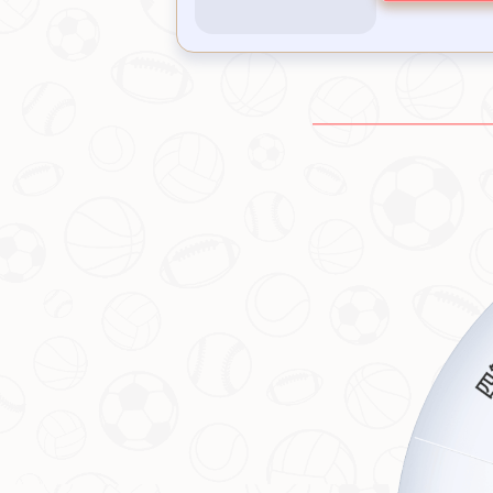
英媒：曼联欧冠出局恐重创财政体系，冬窗引援质量堪
英媒：曼联若欧冠出局将严重影响球队财政体系和冬窗引援质量
星光熠熠！德尚与托尼-帕克齐聚观战巴黎对阵阿森纳
一场足球盛宴的明星光环
联系星空娱乐
联系人：星空娱乐
手机：18136127137
电话：0512-6939322
邮箱：admin@c-xingkong.com
地址：福建省宁德市福鼎市白琳镇