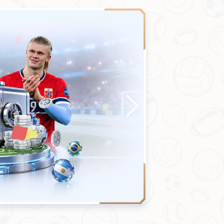
0512-6939322
联系星空娱乐
全国服务热线：
在
线
客
服