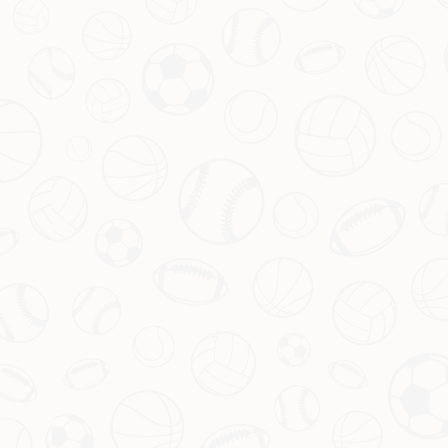
【人物】31岁凯恩，终于摆脱“无冠”标签
广东力邀陈国豪，二年级新星成交易焦点！北控开出高价筹码曝光
首页
市福鼎市白琳镇