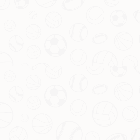
巨大的心理压力。
账”的点球表现，不仅凸显了守门员和防守球员的作用，也让整
大的魅力所在。
史交锋中的恩怨情仇
往交锋，
利物浦与皇家马德里
之间的较量从来不缺乏话题性。从2
扑夺冠，两队的恩怨早已深入人心。本场比赛之前，许多人认为
合理的阵容调整和战术执行，克洛普成功带领球队在主场占据了
本场胜利也是自2019年以来，
利物浦
首次在正式比赛中击败
皇家
次巨大考验。
：未来走势如何？
胜利对于
利物浦
来说意义非凡，不仅提升了他们在小组赛中的排
虽然输掉了一场比赛，但他们的整体实力依然不容小觑。未来的
游戏体育APP下载- 真人娱乐官网登录入口 AYX Sports
新人揭晓倒计时，没有马莱莱，那就打造新马莱莱！
下一篇：世界羽联宣