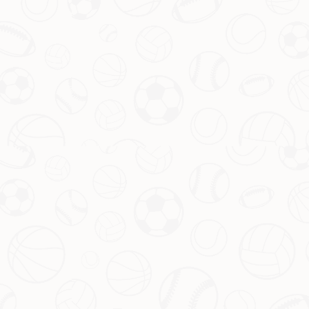
过2米10的前锋，他既能在外线投射三分，也能在内线完
лнечные 的整体实力才能维持在一个高水平。
。他的伤病史让球迷和教练团队都有些担忧，但只要合理安排上
周，随着赛程的深入，他的发挥将直接决定队伍的上