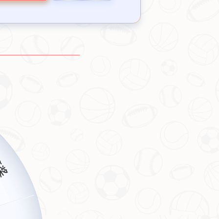
是太陽隊战术体系的核心引擎。
，尽管布克和比尔两位全明星球员仍在，但他们面对对
键时刻的决策常常出现失误。
两分钟内连续出现失误，最终以微弱劣势输掉了比赛。这
队的重要性。
的得分贡献，更重要的是提升了全队的士气和信心。在最
无与伦比的个人能力。
线，其他球员如布克得以获得更多轻松出手的机会。可
е время继续保持竞争力，甚至冲击更高的排名。
115.6分，而在他缺席的10场比赛中，这一数字骤降至
端作用同样不容小觑。