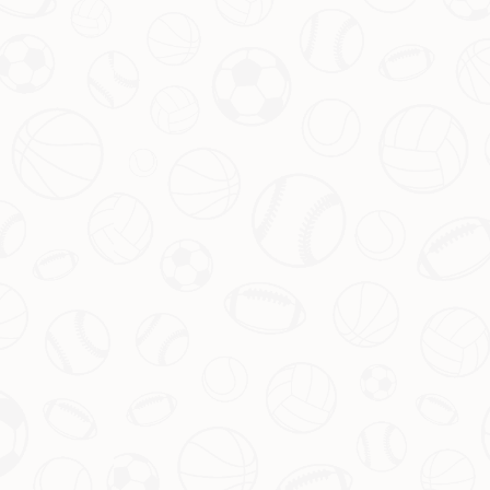
亚足联宣布：韩国队因不当行为被处以3000美元罚款
劳塔罗续约在即，年薪税后800万欧元，合同锁定至2028年
马上联系星空娱乐