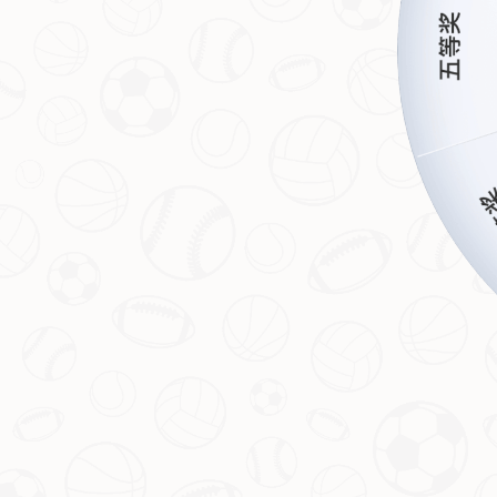
地址：福建省宁德市福鼎市白琳镇