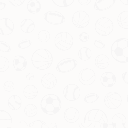
M体育官方网页版登录入口 -APP下载 IM Sports
尼：小蜘蛛点球判罚引争议，令我想起当年拉莫斯
三角国际铁人三项赛即将开赛，仅剩10天！
凯尔特
2026-08-06
划短约林加德 合同至赛季末
阿森纳
2026-08-06
：曼城四大皆空，雷速聚焦刘易斯表现评分
武汉女
2026-08-06