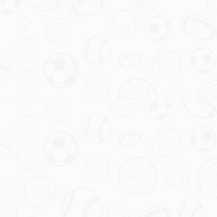
这组数字背后
成强硬终结，
未来展望：
对于sola
场时间，避免