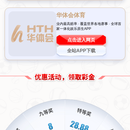
限制。
首先，元歌的操作难度极高，需要玩家具备极强的意识和手
速。他的傀儡切换机制虽然能打出花式操作，但也容易在高
压对局中出现失误。其次，在KPL这种团队配合至上的舞
台，元歌的单体爆发能力往往难以融入整体战术体系。相比
之下，马超、镜等英雄更容易通过poke或切后排为队伍创造
空间。
值得一提的是，在近期的一场KPL比赛中，一名选手罕见地
选用了
元歌
，并凭借精准的傀儡操作完成了一次关键的三
杀。这场比赛虽成为经典案例，但也进一步说明了
T0元歌
的
发挥高度依赖选手的个人能力，而非普遍适用。
其他对抗路英雄的现状与趋势
除了上述两位焦点英雄，5月的梯度排名还揭示了其他对抗路
角色的起伏。例如，司空震依然稳坐
T1行列
，凭借高爆发和
灵活性深受青睐；而老牌战士如吕布、花木兰则因节奏偏慢
逐渐掉队。可以预见，随着版本更新和装备调整，对抗路的
格局仍将持续变化。
对于普通玩家而言，选择适合自己风格的英雄尤为重要。如
果你是喜欢稳扎稳打的类型，不妨尝试调整后的程咬金；如