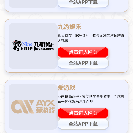
提到
项羽
，不少玩家会想起他曾经作为坦克型对抗路英雄的
辉煌。然而，随着版本更替和机制调整，他的“变异”尝试一
次次以失败告终。所谓变异，指的是通过装备调整或打法创
新，让英雄突破原有定位，实现更高的上限。但在5月的排名
中，项羽的表现依然不尽如人意。究其原因，主要有以下两
点：
技能机制的局限性
：项羽的核心技能偏向于控制和坦度，但
在当前版本的快节奏对局中，他缺乏足够的输出能力，无法
有效压制敌方C位。
环境适配问题
：面对灵活性更高的刺客型对抗路英雄，如马
超、司空震等，项羽显得笨重且难以应对。
一位资深玩家在社区中分享了自己的体验：“我尝试用暴击流
出装让
项羽
转型输出，但效果很差，前期根本站不住，后期
伤害又跟不上。”这也印证了变异策略在实际操作中的困境。
T0元歌：KPL赛场的稀世珍宝
如果说项羽是“失意者”，那么
元歌
无疑是5月梯度排名的最大
赢家，直接跻身
T0级别
。然而，尽管元歌在Rank局中大放异
彩，他在
KPL
职业联赛中的出场率却极低，被戏称为“一生难
求”。这种反差背后，既有英雄本身的特性，也有职业环境的