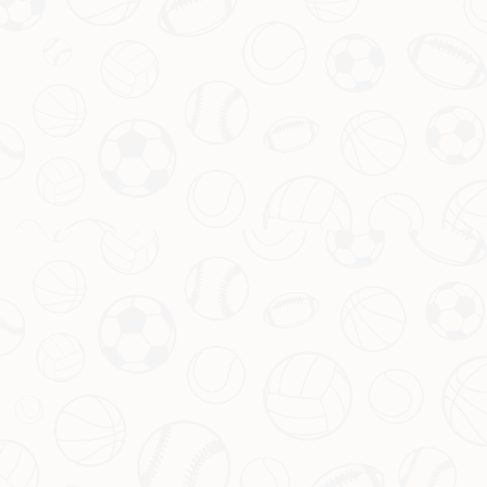
友情链接：
C7娱乐官方网页版登录入口 - C7 entertainment手
机APP下载
上一篇：北京德比：最激烈对决，最扣人心弦的剧情仍在继续
下一篇：京多安：下半场状态迟缓，遗憾错失最后追平机会
新闻资讯
【复盘】阿森纳三箭齐发征服魔鬼主场，艰难赛程再度来袭
2026-08-08