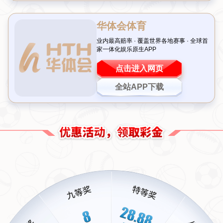
的对阵为例，两队曾在多年前的欧洲杯小组赛中相遇，当时
A队凭借点球大战惊险胜出，那场比赛至今仍被球迷津津乐
道。而C队与D队的交锋记录则显示双方实力相当，近三次比
赛均以平局收场。这些历史数据为即将到来的
半决赛比赛
增
添了更多话题性，也让人们不禁猜测：究竟是历史重演，还
是新王崛起？