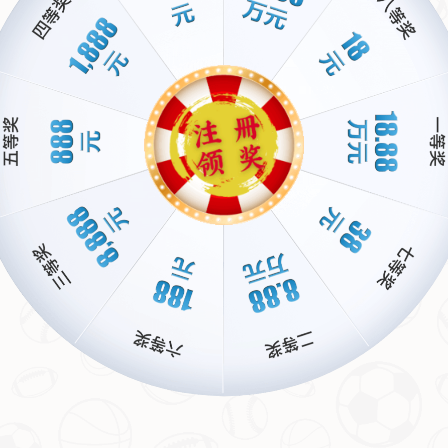
四：关键看点与预测分析
对于这两场半决赛，有几个关键因素值得关注。首先是球员
状态，尤其是各队的当家球星能否延续之前的出色表现。其
次是伤病情况，毕竟在高强度的赛事中，主力球员的体能和
健康状况直接影响比赛结果。最后，不可忽视的是心理素
质，毕竟能在关键时刻保持冷静的球队，往往更容易笑到最
后。作为一名足球爱好者，我个人更看好A队与C队晋级，但
竞技体育的魅力就在于它的不可预测性，你认为哪支队伍会
脱颖而出呢？这场
欧洲杯巅峰之战
的结果，我们拭目以待！
五：球迷期待与赛事氛围
随着半决赛的临近，全世界的足球迷都沉浸在狂热的氛围
中。无论是现场观战的幸运儿，还是守在屏幕前的观众，大
家都在为心仪的球队加油助威。社交媒体上关于“谁将晋级决
赛”的讨论更是层出不穷，甚至有球迷自发组织了线上预测活
动。可以说，这不仅是一场比赛，更是一场全球范围内的狂
欢。让我们共同见证这场属于
欧洲杯四强
的荣耀之争！