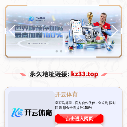
主页
>
新闻中心
新闻中心
欧洲杯四强对决揭晓，半决赛激战在即
作者：星空娱乐
发布时间2026-08-07T00:40:02+08:00
欧洲杯半决赛对阵出炉 四强战队即将上演
引言：欧洲杯四强巅峰对决引爆期待
随着欧洲杯赛程的深入，球迷们的热情也达到了顶点！半决
赛的对阵名单终于揭晓，四支顶级战队将在接下来的比赛中
展开激烈角逐，争夺通往决赛的门票。这不仅是实力的较
量，更是战术与意志的碰撞。无论是传统豪强还是黑马逆
袭，每一场比赛都充满了悬念。你准备好迎接这场足球盛宴
了吗？让我们一起聚焦
欧洲杯半决赛
的精彩看点！