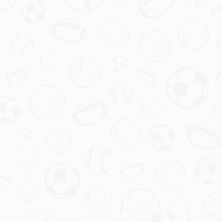
多纳鲁马表现亮眼：3扑救3解围，获评7.3分
2026-08-08
【现场观察】国足备战训练 精神面貌符合比赛标准
2026-08-08
相关产品
科内谈欧冠决赛：巴黎全面压制国米令我震惊
贝蒂斯U19击败瓦伦西亚U19勇夺西班牙冠军！