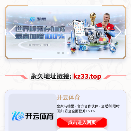
主页
>
新闻中心
新闻中心
亨利盛赞：国米4-3力克巴萨，欧冠史上最激动人心的对决
作者：星空娱乐
发布时间2026-08-06T00:40:01+08:00
引言：一场永载史册的欧冠经典对决
在足球的历史长河中，欧冠赛场总是诞生无数令人热血沸腾
的经典战役。而当法国传奇球星蒂埃里·亨利提到
国米4-3巴
萨
时，他毫不犹豫地将其称为自己见过的最精彩欧冠比赛。
这场比赛不仅是一场简单的胜负之争，更是一场战术、意志
和激情的完美碰撞。今天，我们就来回顾这场激动人心的对
决，探寻它为何能成为亨利心中的最佳。
国米4-3巴萨：戏剧性与悬念并存的较量