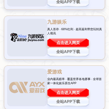
这场发生在2010年4月20日的欧冠半决赛首回合，国际米兰主
场迎战当时如日中天的巴塞罗那。那时的巴萨在瓜迪奥拉的
带领下，以
tiki-taka
战术席卷欧洲，几乎无人能敌。然而，穆
里尼奥执教的国米却用一场荡气回肠的表现，打破了“宇宙
队”的不败神话。最终比分定格在
4-3
，这场比赛堪称跌宕起
伏，每一分钟都充满了悬念。
从开场到终场，双方的攻防转换令人目不暇接。国米的犀利
反击与巴萨的细腻传控形成鲜明对比，尤其是国米球员斯内
德、埃托奥和米利托的精彩发挥，让人印象深刻。而梅西虽
然也有进球，但面对国米的铁血防守，他的光芒被稍稍掩
盖。这场比赛不仅展现了足球的技术美感，更体现了团队协
作和顽强拼搏的精神。
为何亨利如此推崇这场比赛？
作为一名曾经征战欧冠的顶级前锋，亨利对比赛的理解无疑
是深刻的。他之所以将
国米4-3巴萨
奉为经典，很可能是因为
这场比赛展现了足球的多面性。一方面，它有高水平的技战
术对抗；另一方面，它也充满了情感与戏剧性转折。正如亨
利所言，这场比赛让他感受到“每一秒都在燃烧”。
此外，这场比赛还体现了一支所谓“弱队”如何通过信念和策