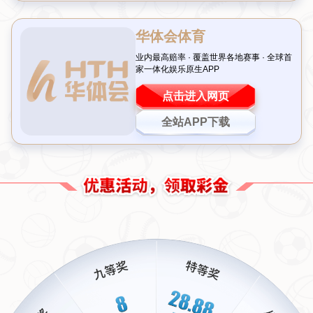
略逆袭强敌。当时的国米虽有实力，但在外界看来远不及拥
有梅西、哈维和伊涅斯塔的巴萨。然而，他们用实际行动证
明了，
信念与执行力可以改变一切
。这或许也是打动亨利的
深层原因。
案例分析：关键时刻决定胜负走向
让我们聚焦几个关键节点，进一步剖析这场比赛为何如此扣
人心弦。首先是国米的快速反击，在第19分钟和第48分钟，
他们接连由斯内德和麦孔破门，将比分改写为2-1。这一波攻
势直接打乱了巴萨的节奏。其次是下半场的疯狂反扑，当巴
萨扳平比分后，许多人以为国米会崩盘，但他们却在最后阶
段凭借坚韧的防守和精准的反击，由埃托奥完成绝杀。这种
从劣势到逆转的过程，正是
欧冠比赛
最吸引人的地方。
另外值得一提的是穆里尼奥的临场调度，他在赛中不断调整
阵型，确保球队既能守住阵地，又能抓住反击机会。这种智
慧与果断，也为比赛增添了更多看点。
结语前的思考：经典背后的意义
回顾
国米4-3巴萨
这场比赛，它不仅仅是一次普通的胜利，更
是对足球精神的一种诠释。它告诉我们，无论对手多么强
大，只要有正确的策略和不屈的斗志，就有可能创造奇迹。