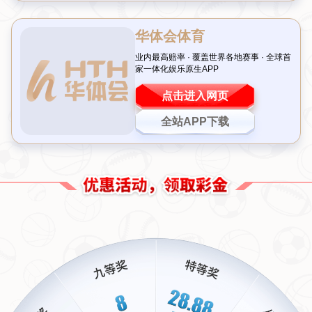
份精神，尤其是在这场比赛中展现得淋漓尽致。面对落后的
局面，他们没有退缩，而是选择了坚持。
补时绝平
的那一
刻，全场沸腾，仿佛时间都为他们停滞。这种不屈的精神，
正是
国米老男孩
留下的最宝贵财富。
二、比赛回顾：从绝境到逆转的惊心动魄
比赛一开始，国米的表现并不理想，对手凭借犀利的进攻一
度领先。然而，下半场风云突变，国米的战术调整逐渐生
效。当比赛进入伤停补时阶段，比分依然落后，似乎胜利已
成奢望。但就在最后一分钟，一记精准的长传找到了锋线球
员，他冷静推射破门，将比分扳平！现场球迷的情绪瞬间被
点燃。
进入加时赛后，国米的斗志更加旺盛。最终，他们在加时赛
中完成致命一击，以
7-6
的比分锁定胜局。这不仅是技术的
胜利，更是意志力的体现。
三、第7次奇迹：历史与现实的交响曲
值得一提的是，这已经是国际ミ兰第7次在关键比赛中上演类
似的逆转好戏。从早年的经典战役到如今的惊心动魄，每一
次逆转都让球迷铭记于心。
第7次
的背后，是球队文化的传
承，也是对每一个支持者的最好回馈。正如一位老球迷所