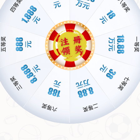
说：“国米的每一次逆转，都像是在向那些曾经并肩作战的老
男孩们致敬。”
四、案例分析：团队协作铸就辉煌
以这场比赛为例，我们可以看到团队协作的重要性。在比分
落后的情况下，主教练果断调整阵型，中场球员加强控制，
前锋线伺机反击。而门将的关键扑救更是稳住了军心。这种
默契配合，正是国米能够在
加时制胜
的关键。相比之下，对
手在最后时刻显得有些慌乱，暴露了心理素质上的差距。这
也提醒我们，无论面对怎样的困境，只有团结一致，才能迎
来曙光。
五、精神的延续：蓝黑军团的未来可期
这场比赛不仅是一次简单的胜利，更是对年轻球员的一次洗
礼。他们从前辈身上学到了如何在压力下保持冷静，如何在
绝境中寻找希望。
致敬国米老男孩
不只是口号，更是一种信
念的传递。随着时间的推移，我们有理由相信，这支队伍会
继续创造更多奇迹，为球迷带来更多的感动与骄傲。
上一篇：逆袭之歌！输球后，杰伦·威廉姆斯的“篮板秘籍”究竟是什么？