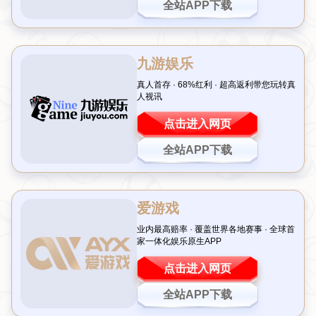
一、国米老男孩的精神：永不言弃的力量
提到国际米兰，老球迷总会想起那些传奇人物，他们用汗水
和拼搏书写了蓝黑军团的历史。如今，新一代球员继承了这