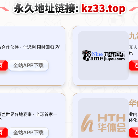
联负责人：重视俱乐部核心角色
2-3周
队内三位重
中，韩鹏
乐
发布时间2026-08-08T00:40:00+08:00
员的健康状
它对蓉城
部话语权为何成为焦点
球发展的关键时期，俱乐部的角色愈发重要。如何让俱乐部在联
明确表示，将
充分尊重俱乐部主体地位
，并致力于
提升话语权
，
隐藏着怎样的深意？本文将深入探讨这一主题，剖析其对联赛未
主体地位的意义
足球的管理模式往往以行政主导为主，俱乐部的意见和需求有时
味着管理层将更加注重倾听一线参与者的声音。
毕竟，俱乐部是
予他们更多的自主权，才能真正激发其积极性，推动联赛的可持
是对俱乐部权益的保障，更是对整个足球生态的优化。例如，欧