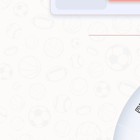
клуб 之
力。
皇马明年引援计划：阿方索-戴维斯继续位列重点目标
提升话语权
阿方索-戴维斯仍是皇马明年的主要引援目标之一 引言：皇马为何对阿
那么，如何才
方索-戴维斯情有独钟 在足球转会市场中，皇家马德里总是那个备受瞩
目的名字。近年来，这支西甲豪门不断寻找能够提升球队实力的顶级球
发等方面有更
员，而
到更合理的解
亚历山大：心碎于哈利伯顿的遭遇，将为他真诚祈祷
此外，借助数
在现代体育赛事中，情感的起伏常常影响着运动员和观众。而当一位
知名球员因伤离场或面临职业生涯中重大挑战时，这种情绪波动更是
的政策。这种
显而易见。最近，著名运动评论员亚历山大表达了对篮球明星哈利伯
顿的不舍与祝福。在这篇文章中，我们将探讨这一事件对团队、个人
案例分析：
及粉丝造成的影响，并分析为何这样的注视至关重要。
以某中小型中
联系星空娱乐
致连续客场作
能避免类似问
联系人：星空娱乐
对未来的展
手机：18136127137
尽管方向明确
电话：0512-6939322
解决的问题。
来league
邮箱：admin@c-xingkong.com