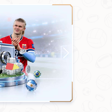
0512-6939322
联系星空娱乐
全国服务热线：
在
线
客
服