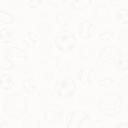
足球职业化进程的重要一步。这一举措不仅体现了管理的进步，也为
公平、充满活力的football environment。
下一篇：年度准入争议再起，足协如何应对新挑战？