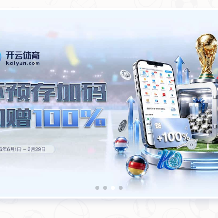
首页
关于星空娱乐
产品服务
新闻中心