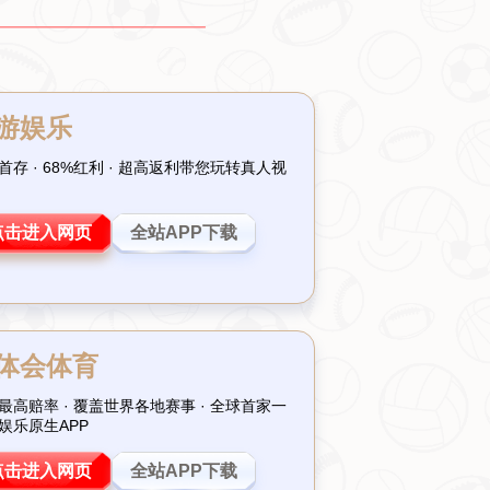
，增强其决策影响力
赛管理中拥有更多发言权，成为行业热议的话题。中足
这一表态无疑为中国足球改革注入了新的活力。这一决
来发展的积极影响。
难以得到充分重视。而中足联此次提出要尊重俱乐部的
联赛的核心组成部分，他们最了解球员、市场和球迷的
续发展。
洲一些成熟联赛如英超，其成功的一大原因就在于各