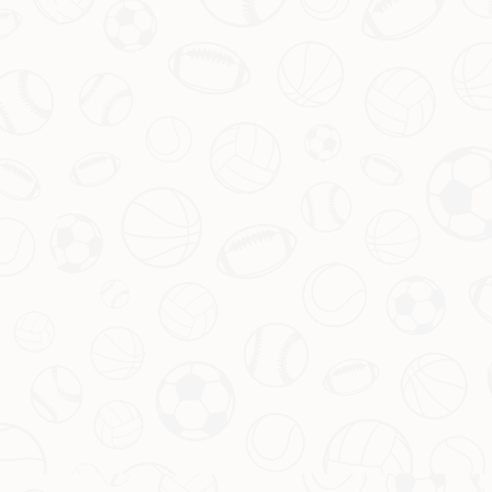
蓉城更新卡隆、韩鹏飞、严鼎皓伤势情况，韩鹏飞预计休战2-3周
网友误
2026-08-09
阿贾克斯主帅赛后泪崩：最后5轮失10分，荷甲冠军梦碎
本塔莱
2026-08-09
皇马明年引援计划：阿方索-戴维斯继续位列重点目标
亚历山
2026-08-09