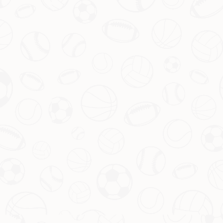
将徐志胜当作许昕父亲
2026-08-09
卜，法甲“核心”破冰先锋
2026-08-09
大：心碎于哈利伯顿的遭遇，将为他真诚祈祷
2026-08-09