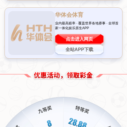
中，中国队在速度耐力和技术创新上略显落后，对手的滑行
效率和弯道技术明显更胜一筹。
更深层次的问题在于后备人才的培养。近年来，中国短道速
滑青训体系的输出效率有所下降，优秀苗子数量减少，这直
接影响了国家队的更新换代速度。相比之下，韩国等国家在
青少年培训上投入巨大，形成了一套成熟的选拔机制，源源
不断地输送新鲜血液。
三、案例分析：借鉴他国经验
以韩国短道速滑为例，其成功并非偶然。韩国队不仅注重基
础技术的打磨，还通过大数据分析优化每位选手的训练计
划。此外，他们的大赛模拟训练极为逼真，帮助选手提前适
应各种突发情况。这种科学化的管理模式值得中国队学习。
反观国内，虽然近年来也在尝试引入科技手段，但覆盖面和
深度仍有待加强。
另一个值得关注的案例是荷兰队的崛起。荷兰通过跨界选
材，将其他冰雪项目的潜力选手引入短道领域，迅速提升了
队伍的综合实力。中国不妨借鉴这一思路，在更大范围内挖
掘人才，为国家队注入更多活力。
四、米兰冬奥会：冲金之路的挑战与希望