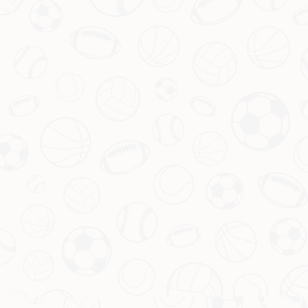
阿森纳欧冠梦碎，四大皆空再现，三大隐患亟待解决
2026-08-08
大巴黎逆袭2-1淘汰阿森纳！决赛对阵国米，金球奖热门浮出水面
2026-08-08
FIFA年度大奖提名揭晓 球迷投票能否改写结果
2026-08-08
金球无惧，拼尽全力！劳塔罗腿沉头昂的斗志
2026-08-08
苏迪曼杯今日激战开启！人民网：韩国队或成国羽卫冕之路最强对手
2026-08-08
欧冠赛事网络直播
2026-08-08
相关产品