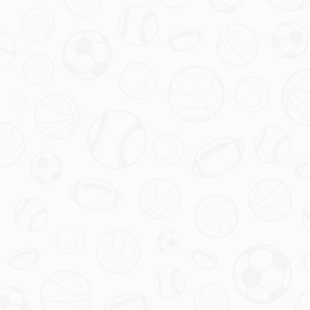
LNG战队晋级英雄联盟全球总决赛八强
[流言板]NBA官方提问：5次不到5秒的绝杀瞬间，哪个是你的最爱？
科隆胜利后有望本轮重返德甲，关键进球竟来自对手乌龙
马克莱莱：切尔西争冠关键是支持马雷斯卡安心执教