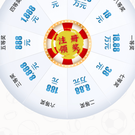
展望2026年米兰冬奥会，中国短道队的冲金任务依然艰巨，
但并非没有希望。首先，需要在现有主力队员的基础上，进
一步优化伤病管理，确保他们在关键时刻保持最佳状态。其
次，针对年轻选手，需加大实战历练机会，通过参加更多国
际赛事积累经验。同时，国家层面应继续完善青训体系，为
未来储备更多后备力量。
此外，与国际接轨的训练方法和技术革新同样不可或缺。无
论是聘请外籍教练，还是引入先进的分析设备，都能为队伍
带来新的突破点。
只有在技术和心态上双管齐下，中国短道
才能重回巅峰
。