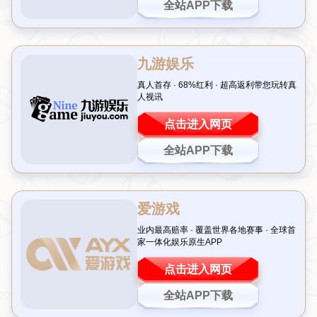
一、世锦赛表现不佳：数据背后的隐忧
在本次世锦赛中，中国短道速滑队的成绩与过往辉煌形成鲜
明对比。
仅有1枚银牌和1枚铜牌入账
，不仅未能摘得金牌，
甚至在多个重点项目中无缘奖牌。尤其是在男子和女子接力
项目上，队伍配合失误频发，未能展现出应有的默契度。与
此同时，韩国、荷兰等竞争对手表现强势，技术细节和战术
执行均优于中国队。这种差距不仅仅是奖牌数量上的落后，
更反映出中国队在训练理念、选手状态以及后备力量培养上
的不足。
值得一提的是，年轻选手在比赛中的发挥令人担忧。虽然他
们展现出一定的潜力，但缺乏大赛经验，面对高压环境时往
往显得手足无措。
如何在短时间内提升新人的竞技水平，将
是教练组亟需解决的问题
。
二、问题剖析：多重因素叠加
造成此次失利的原因是多方面的。首先，部分主力选手的伤
病问题不容忽视。以某位核心队员为例，因长期高强度训练
导致膝盖老伤复发，直接影响了比赛状态。其次，战术安排
上也存在失误，尤其是在接力赛中，交棒环节屡次出现失
误，导致整体节奏被打乱。此外，与国际顶尖强队的竞争