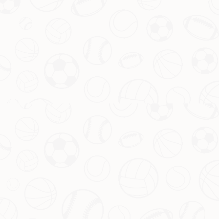
五、总结当前形势：任重而道远
当前，中国短道速滑正处于低谷期，但这也是一个重新审视
自身、谋求突破的契机。从本次世锦赛的失利到未来的冬奥
备战，每一步都需稳扎稳打。无论是教练组的战术调整，还
是选手个人的状态恢复，都将成为决定成败的关键因素。
上一篇：斯洛特：十人应战，球员表现令人满意
下一篇：【欧冠】阿森纳5-1狂胜皇马，萨卡与马丁内利建功双杀对手
新闻资讯