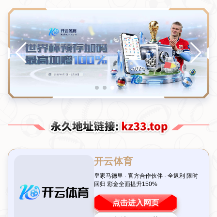
主页
>
新闻中心
新闻中心
【欧冠】麦卡与哈克波建功，双方点球不中，利物浦2-0力克
皇马
作者：星空娱乐
发布时间2026-08-07T00:40:01+08:00
引言：利物浦主场力克皇马 欧冠赛场再掀波澜
在昨晚的欧冠焦点战中，利物浦坐镇安菲尔德球场，以2比0
的比分干净利落地击败了卫冕冠军皇家马德里。这场比赛不
仅展现了红军的强大攻击力，也暴露了双方在点球环节的失
误。麦卡利斯特和哈克波的进球成为比赛亮点，而
双方各失
一粒点球
则为比赛增添了戏剧性。接下来，让我们一起回顾
这场激动人心的对决，解析
利物浦
如何在主场完成对
皇马
的
复仇。