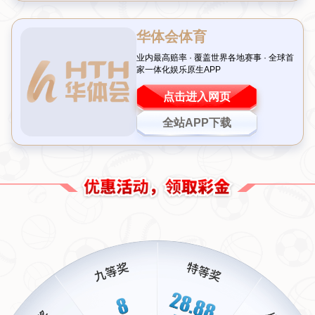
值得一提的是，
欧冠
赛场上的每一次进球都来之不易，尤其
是面对像
皇家马德里
这样的顶级豪门。利物浦本场比赛在战
术布置上极具针对性，主教练克洛普的高位逼抢策略让皇马
后防线频频失误，为红军的进球创造了机会。
双方两失点 戏剧性拉满比赛悬念
尽管比分定格在2比0，但这场比赛的过程远没有表面上看起
来那么轻松。两队在比赛中各获得了一次点球机会，却双双
未能把握住。第55分钟，皇马前锋维尼修斯在禁区内被放
倒，主裁判果断判罚点球。然而，本泽马的射门却被阿利松
神勇扑出，错失了扳平比分的机会。而到了第70分钟，萨拉
赫代表利物浦站上12码线，他的射门却偏离了目标。这一幕
让人不禁感叹，即便是顶级球员，也会在关键时刻感受到巨
大的心理压力。
这种“互不买账”的点球表现，不仅凸显了守门员和防守球员